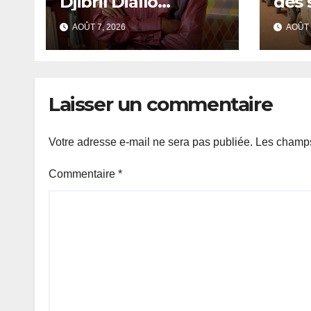
Djibril Diallo
des 
nommé chef de
d’ex
AOÛT 7, 2026
AOÛT 
cabinet du
auri
président de la 81e
clan
Assemblée
attr
générale.
gro
Laisser un commentaire
Votre adresse e-mail ne sera pas publiée.
Les champs
Commentaire
*