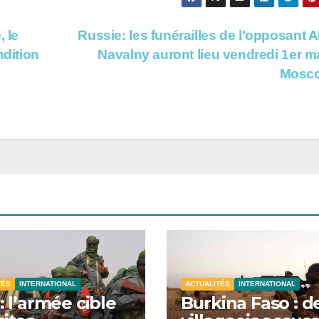
, le
Russie: les funérailles de l’opposant A
ndition
Navalny auront lieu vendredi 1er m
Mosc
TÉS
INTERNATIONAL
ACTUALITÉS
INTERNATIONAL
 : l’armée cible
Burkina Faso : d