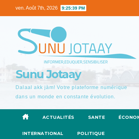
Skip
ven. Août 7th, 2026
9:25:40 PM
to
content
Sunu Jotaay
Dalaal akk jàm! Votre plateforme numérique
dans un monde en constante évolution.
ACTUALITÉS
SANTE
ÉCONOM
INTERNATIONAL
POLITIQUE