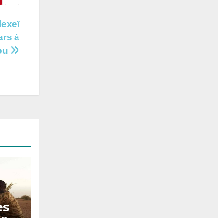
lexeï
ars à
ou
es