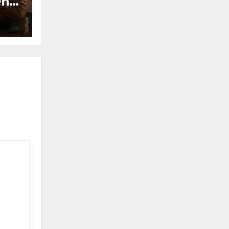
ent
ue