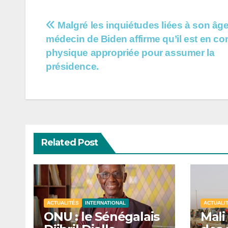
Navigation
Malgré les inquiétudes liées à son âge
médecin de Biden affirme qu’il est en co
de
physique appropriée pour assumer la
l’article
présidence.
Related Post
ACTUALITÉS
INTERNATIONAL
ACTUALI
ONU : le Sénégalais
Mali