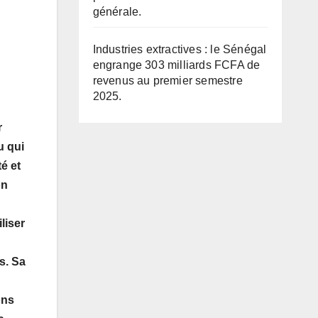
générale.
Industries extractives : le Sénégal
engrange 303 milliards FCFA de
revenus au premier semestre
2025.
r
u qui
é et
on
liser
s. Sa
n
ons