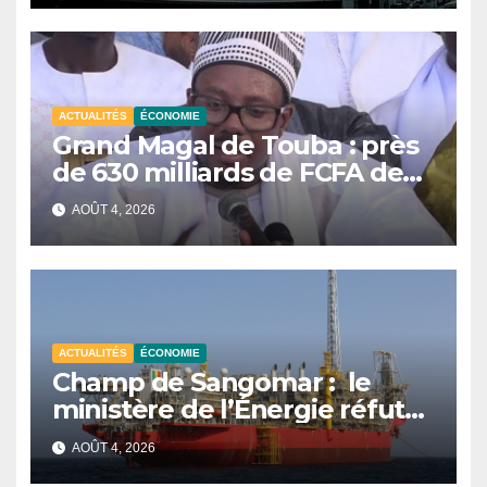
économiques
ACTUALITÉS
ÉCONOMIE
Grand Magal de Touba : près
de 630 milliards de FCFA de
retombées économiques en
AOÛT 4, 2026
2026, selon Serigne Bassirou
Abdou Khadre
ACTUALITÉS
ÉCONOMIE
Champ de Sangomar : le
ministère de l’Énergie réfute
les chiffres avancés sur les
AOÛT 4, 2026
revenus pétroliers