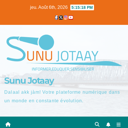
Skip
jeu. Août 6th, 2026
5:15:19 PM
to
content
Sunu Jotaay
Dalaal akk jàm! Votre plateforme numérique dans
un monde en constante évolution.