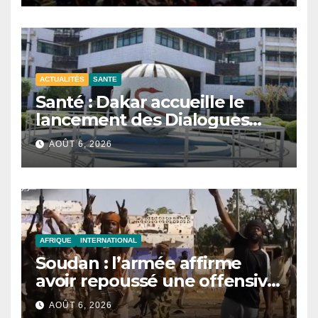
ACTUALITÉS
SANTE
Santé : Dakar accueille le
lancement des Dialogues
stratégiques sur les
AOÛT 6, 2026
réformes.
AFRIQUE
INTERNATIONAL
Soudan : l’armée affirme
avoir repoussé une offensive
des FSR au Darfour
AOÛT 6, 2026
occidental