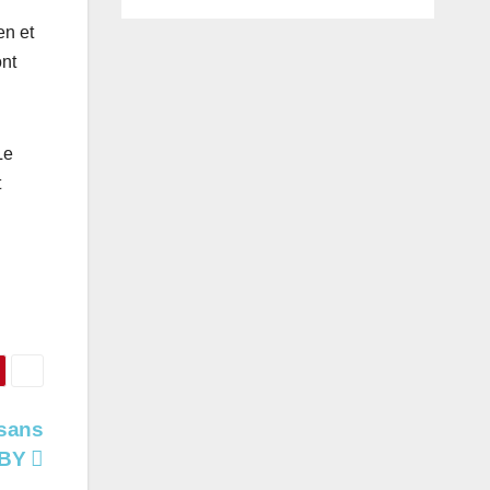
en et
ont
Le
t
isans
BBY