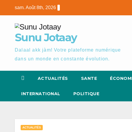
Skip
sam. Août 8th, 2026
to
content
Sunu Jotaay
Dalaal akk jàm! Votre plateforme numérique
dans un monde en constante évolution.
ACTUALITÉS
SANTE
ÉCONOM
INTERNATIONAL
POLITIQUE
ACTUALITÉS