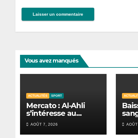
Vous avez manqués
ACTUALITÉS
SPORT
ACTUALI
Mercato : Al-Ahli
Bais
s’intéresse au
sang
Sénégalais Pape
mobi
AOÛT 7, 2026
AOÛT 
Guèye
s’in
de D