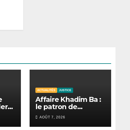
ACTUALITÉS
JUSTICE
e
Affaire Khadim Ba :
lera
le patron de
Locafrique retrouve
AOÛT 7, 2026
la liberté.