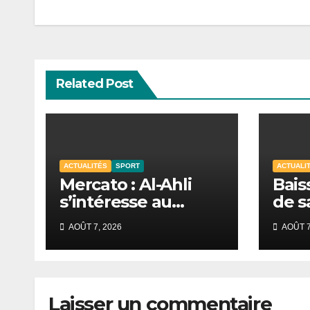
l’article
Related Post
ACTUALITÉS
SPORT
ACTUALI
Mercato : Al-Ahli
Bais
s’intéresse au
de s
Sénégalais Pape
mobi
AOÛT 7, 2026
AOÛT 7
Guèye
s’in
de D
Laisser un commentaire