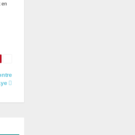
t en
ontre
aye