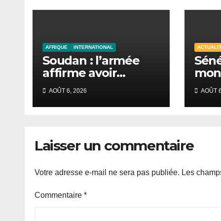
AFRIQUE
INTERNATIONAL
ACTUALI
Soudan : l’armée
Séné
affirme avoir
mond
repoussé une
un a
AOÛT 6, 2026
AOÛT 6
offensive des FSR
budg
au Darfour
mill
occidental
pour
réf
Laisser un commentaire
éco
Votre adresse e-mail ne sera pas publiée.
Les champs
Commentaire
*