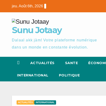
Skip
jeu. Août 6th, 2026
to
content
Sunu Jotaay
Dalaal akk jàm! Votre plateforme numérique
dans un monde en constante évolution.
ACTUALITÉS
SANTE
ÉCONOM
INTERNATIONAL
POLITIQUE
ACTUALITÉS
INTERNATIONAL