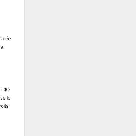
sidée
la
e CIO
velle
oits