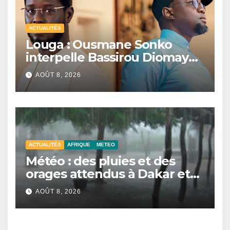
ACTUALITÉS
Louga : Ousmane Sonko
interpelle Bassirou Diomaye
Faye sur la date des élections
AOÛT 8, 2026
locales
ACTUALITÉS
AFRIQUE
METEO
Météo : des pluies et des
orages attendus à Dakar et
dans plusieurs localités ce
AOÛT 8, 2026
samedi