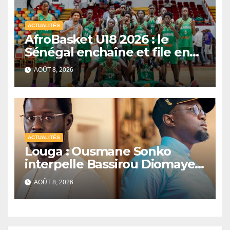
ACTUALITÉS
AfroBasket U18 2026 : le
Sénégal enchaîne et file en
quarts de finale
AOÛT 8, 2026
ACTUALITÉS
Louga : Ousmane Sonko
interpelle Bassirou Diomaye
Faye sur la date des élections
AOÛT 8, 2026
locales