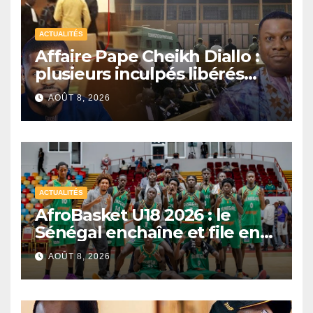
ACTUALITÉS
Affaire Pape Cheikh Diallo :
plusieurs inculpés libérés
après un non-lieu partiel
AOÛT 8, 2026
ACTUALITÉS
AfroBasket U18 2026 : le
Sénégal enchaîne et file en
quarts de finale
AOÛT 8, 2026