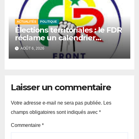
ACTUALITÉS
POLITIQUE
Élections territoriales : le FDR
réclame un calendrier
électoral et redoute un
AOÛT 6, 2026
report du scrutin.
Laisser un commentaire
Votre adresse e-mail ne sera pas publiée.
Les
champs obligatoires sont indiqués avec
*
Commentaire
*