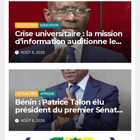
ACTUALITÉS
EDUCATION
Crise universitaire : la mission
d’information auditionne le
ministre Boubacar Camara.
AOÛT 6, 2026
ACTUALITÉS
AFRIQUE
Bénin : Patrice Talon élu
président du premier Sénat
de l’histoire du pays.
AOÛT 6, 2026