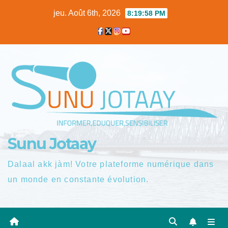
Skip
jeu. Août 6th, 2026
8:19:58 PM
to
content
Sunu Jotaay
Dalaal akk jàm! Votre plateforme numérique dans
un monde en constante évolution.