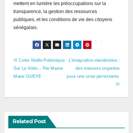
mettent en lumière les préoccupations sur la
transparence, la gestion des ressources
publiques, et les conditions de vie des citoyens
sénégalais.
Navigation
Cette Vieille Polémique
L’émigration clandestine :
Sur Le Voile… Par Mame
des mesures urgentes
de
Matar GUEYE
pour une crise persistante.
l’article
Related Post