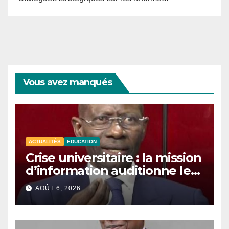
Vous avez manqués
ACTUALITÉS
EDUCATION
Crise universitaire : la mission
d’information auditionne le
ministre Boubacar Camara.
AOÛT 6, 2026