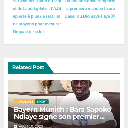
Navigation
Criminalisation du viol
Ousmane Sonko remporte
et de la pédophilie : l’AJS
la première manche face à
de
appelle à plus de recul et
Bassirou Diomaye Faye
l’article
de moyens pour mesurer
l’impact de la loi
Related Post
ACTUALITÉS
SPORT
Bayern Munich : Bara Sapoko
Ndiaye signe son premier
contrat professionnel.
AOÛT 10, 2026