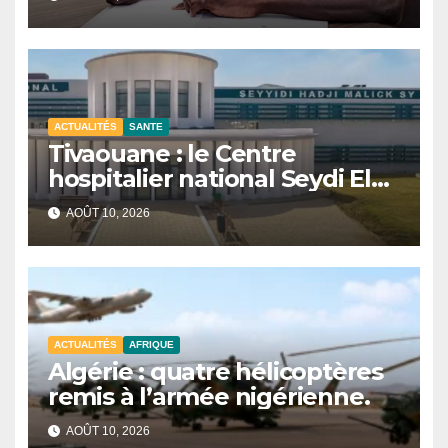
ACTUALITÉS
SANTE
Tivaouane : le Centre
hospitalier national Seydi El
Hadji Malick Sy mis en service.
AOÛT 10, 2026
ACTUALITÉS
AFRIQUE
Algérie : quatre hélicoptères
remis à l’armée nigérienne.
AOÛT 10, 2026