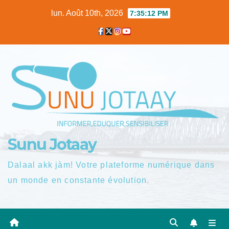
Skip
lun. Août 10th, 2026
7:35:13 PM
to
content
Sunu Jotaay
Dalaal akk jàm! Votre plateforme numérique dans
un monde en constante évolution.