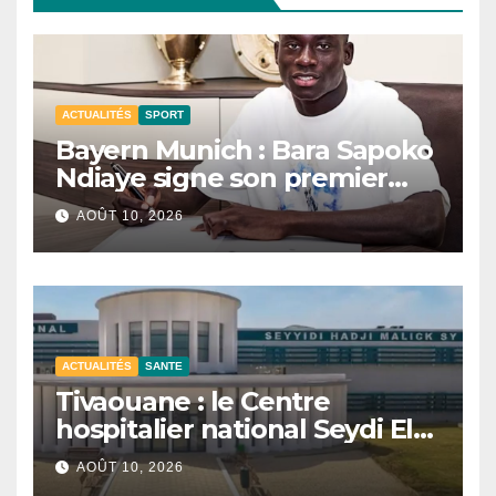
ACTUALITÉS
SPORT
Bayern Munich : Bara Sapoko
Ndiaye signe son premier
contrat professionnel.
AOÛT 10, 2026
ACTUALITÉS
SANTE
Tivaouane : le Centre
hospitalier national Seydi El
Hadji Malick Sy mis en
AOÛT 10, 2026
service.