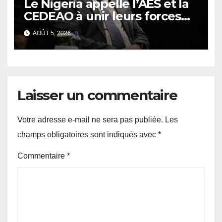
Le Nigeria appelle l’AES et la
CEDEAO à unir leurs forces
contre le terrorisme
AOÛT 5, 2026
Laisser un commentaire
Votre adresse e-mail ne sera pas publiée.
Les
champs obligatoires sont indiqués avec
*
Commentaire
*