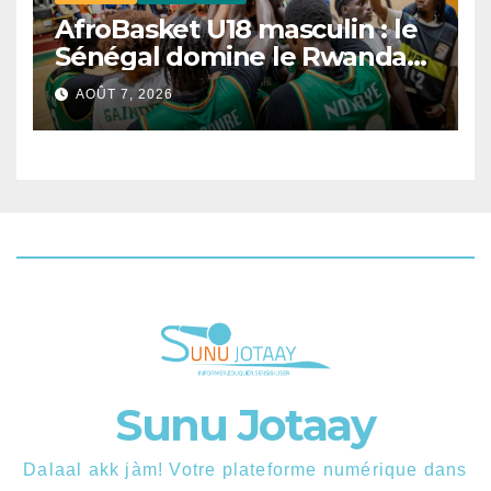
AfroBasket U18 masculin : le
Sénégal domine le Rwanda
et réussit son entrée
AOÛT 7, 2026
Sunu Jotaay
Dalaal akk jàm! Votre plateforme numérique dans