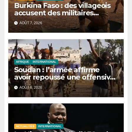
Burkina Faso : des villageois
accusent des militaires
d’avoir tué au moins 48 civils
AOÛT 7, 2026
après une attaque terroriste
AFRIQUE
INTERNATIONAL
Soudan : l’armée affirme
avoir repoussé une offensive
des FSR au Darfour
AOÛT 6, 2026
occidental
ACTUALITÉS
INTERNATIONAL