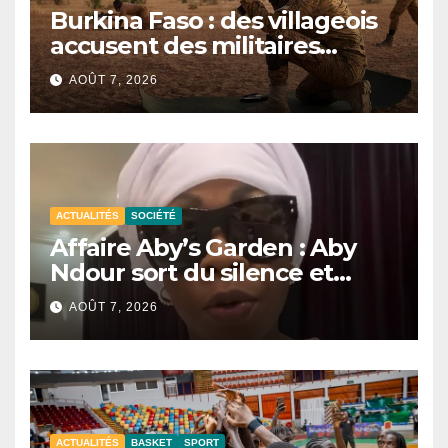
Burkina Faso : des villageois
accusent des militaires
d’avoir tué au moins 48 civils
AOÛT 7, 2026
après une attaque terroriste
ACTUALITÉS
SOCIÉTÉ
Affaire Aby’s Garden : Aby
Ndour sort du silence et
apporte des précisions sur la
AOÛT 7, 2026
procédure judiciaire
ACTUALITÉS
BASKET
SPORT