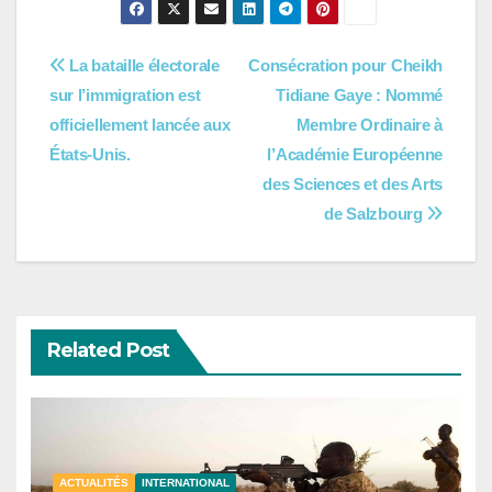
Navigation
La bataille électorale
Consécration pour Cheikh
sur l’immigration est
Tidiane Gaye : Nommé
de
officiellement lancée aux
Membre Ordinaire à
l’article
États-Unis.
l’Académie Européenne
des Sciences et des Arts
de Salzbourg
Related Post
ACTUALITÉS
INTERNATIONAL