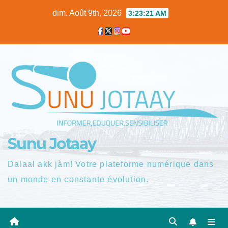
Skip
dim. Août 9th, 2026
3:23:22 AM
to
content
Sunu Jotaay
Dalaal akk jàm! Votre plateforme numérique dans
un monde en constante évolution.