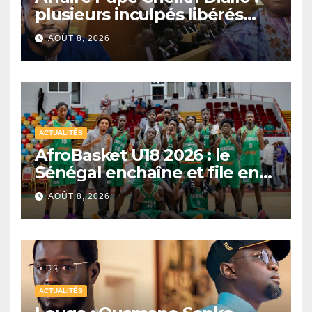
plusieurs inculpés libérés
après un non-lieu partiel
AOÛT 8, 2026
ACTUALITÉS
AfroBasket U18 2026 : le
Sénégal enchaîne et file en
quarts de finale
AOÛT 8, 2026
ACTUALITÉS