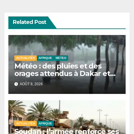
Related Post
ACTUALITÉS
AFRIQUE
METEO
Météo : des pluies et des
orages attendus à Dakar et
dans plusieurs localités ce
AOÛT 8, 2026
samedi
ACTUALITÉS
AFRIQUE
Soudan : l’armée renforce ses