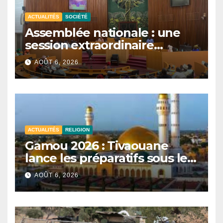
ACTUALITÉS
SOCIÉTÉ
Assemblée nationale : une
session extraordinaire
convoquée le 10 août avec
AOÛT 6, 2026
plusieurs commissions
d’enquête à l’ordre du jour.
ACTUALITÉS
RELIGION
Gamou 2026 : Tivaouane
lance les préparatifs sous le
signe de l’unité et du Tawhid.
AOÛT 6, 2026