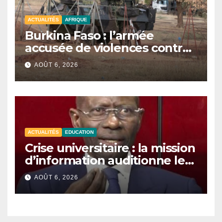
ACTUALITÉS
AFRIQUE
Burkina Faso : l’armée
accusée de violences contre
des civils après une attaque
AOÛT 6, 2026
jihadiste.
ACTUALITÉS
EDUCATION
Crise universitaire : la mission
d’information auditionne le
ministre Boubacar Camara.
AOÛT 6, 2026