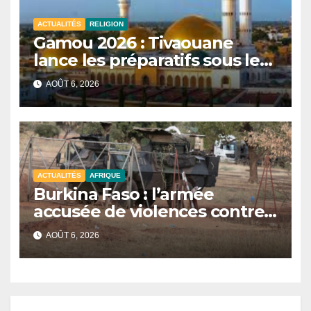
ACTUALITÉS
RELIGION
Gamou 2026 : Tivaouane
lance les préparatifs sous le
signe de l’unité et du Tawhid.
AOÛT 6, 2026
ACTUALITÉS
AFRIQUE
Burkina Faso : l’armée
accusée de violences contre
des civils après une attaque
AOÛT 6, 2026
jihadiste.