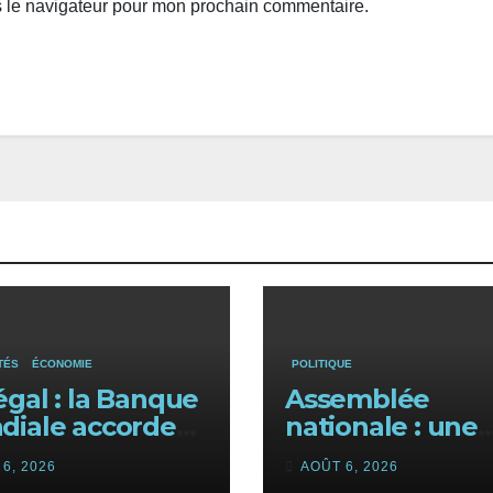
s le navigateur pour mon prochain commentaire.
TÉS
ÉCONOMIE
POLITIQUE
gal : la Banque
Assemblée
diale accorde
nationale : une
appui
session
6, 2026
AOÛT 6, 2026
étaire de 340
extraordinaire