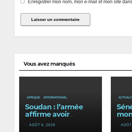
Enregistrer mon nom, mon e-mail et mon site dan
Vous avez manqués
AFRIQUE
INTERNATIONAL
ACTUALI
Soudan : l’armée
Séné
affirme avoir
mon
repoussé une
un 
AOÛT 6, 2026
AOÛT 
offensive des FSR
budg