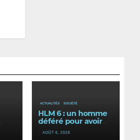
ACTUALITÉS
SOCIÉTÉ
HLM 6 : un homme
déféré pour avoir
tenté de récupérer
AOÛT 6, 2026
et revendre de la