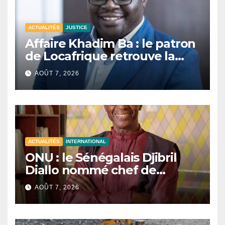
ACTUALITÉS
JUSTICE
Affaire Khadim Ba : le patron
de Locafrique retrouve la
liberté.
AOÛT 7, 2026
ACTUALITÉS
INTERNATIONAL
ONU : le Sénégalais Djibril
Diallo nommé chef de
cabinet du président de la
AOÛT 7, 2026
81e Assemblée générale.