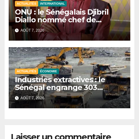
ACTUALITÉS
INTERNATIONAL
ONU : le Sénégalais Djibril
Diallo nommé chef de
cabinet du président de la
AOÛT 7, 2026
81e Assemblée générale.
ACTUALITÉS
ÉCONOMIE
Industries extractives : le
Sénégal engrange 303
milliards FCFA de revenus au
AOÛT 7, 2026
premier semestre 2025.
Laisser un commentaire