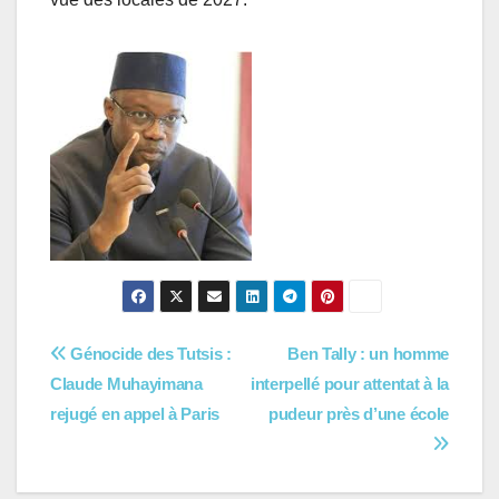
Navigation
Génocide des Tutsis :
Ben Tally : un homme
Claude Muhayimana
interpellé pour attentat à la
de
rejugé en appel à Paris
pudeur près d’une école
l’article