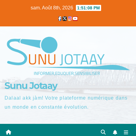
Skip
sam. Août 8th, 2026
1:51:09 PM
to
content
Sunu Jotaay
Dalaal akk jàm! Votre plateforme numérique dans
un monde en constante évolution.