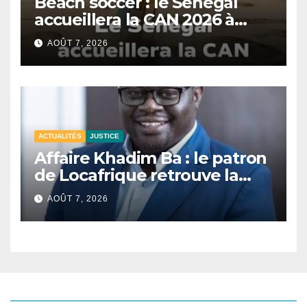
Beach soccer : le Sénégal
accueillera la CAN 2026 à
Dakar.
AOÛT 7, 2026
ACTUALITÉS
JUSTICE
Affaire Khadim Ba : le patron
de Locafrique retrouve la
liberté.
AOÛT 7, 2026