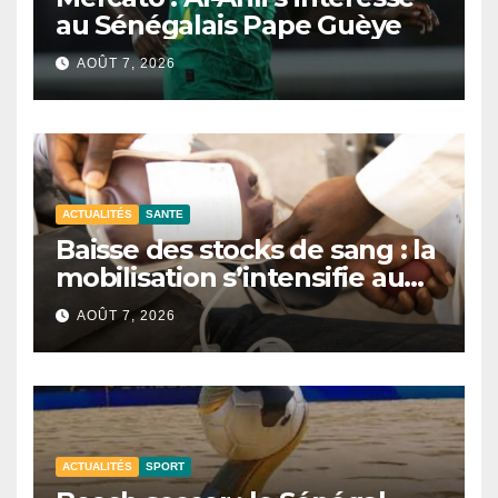
au Sénégalais Pape Guèye
AOÛT 7, 2026
ACTUALITÉS
SANTE
Baisse des stocks de sang : la
mobilisation s’intensifie au
CNTS de Dakar.
AOÛT 7, 2026
ACTUALITÉS
SPORT