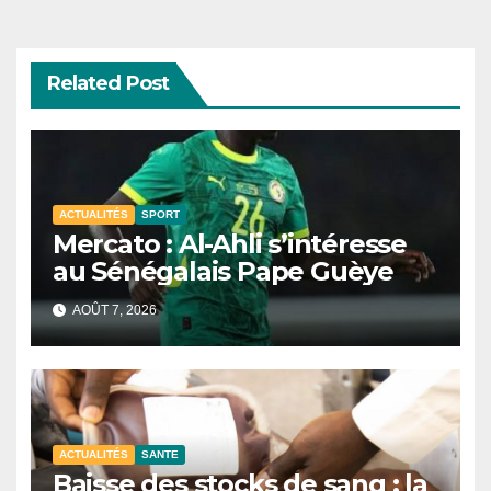
Related Post
ACTUALITÉS
SPORT
Mercato : Al-Ahli s’intéresse
au Sénégalais Pape Guèye
AOÛT 7, 2026
ACTUALITÉS
SANTE
Baisse des stocks de sang : la