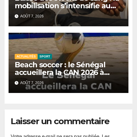
mobilisation s’intensifie au
CNTS de Dakar.
AOÛT 7, 2026
ACTUALITÉS
SPORT
Beach soccer : le Sénégal
accueillera la CAN 2026 à
Dakar.
AOÛT 7, 2026
Laisser un commentaire
Votre adresse e-mail ne sera pas publiée.
Les