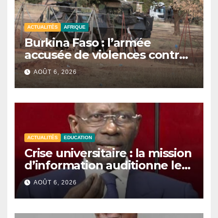
ACTUALITÉS
AFRIQUE
Burkina Faso : l’armée
accusée de violences contre
des civils après une attaque
AOÛT 6, 2026
jihadiste.
ACTUALITÉS
EDUCATION
Crise universitaire : la mission
d’information auditionne le
ministre Boubacar Camara.
AOÛT 6, 2026