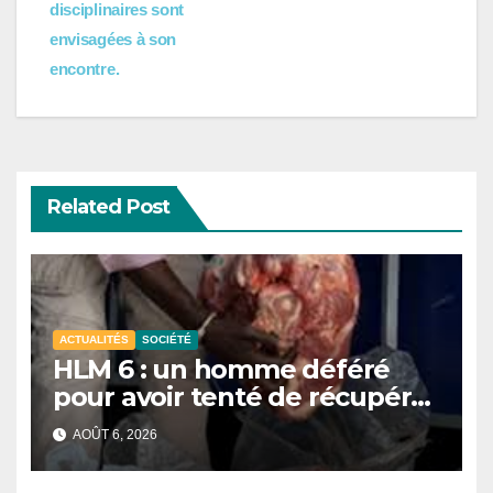
disciplinaires sont
envisagées à son
encontre.
Related Post
ACTUALITÉS
SOCIÉTÉ
HLM 6 : un homme déféré
pour avoir tenté de récupérer
et revendre de la viande
AOÛT 6, 2026
impropre à la consommation