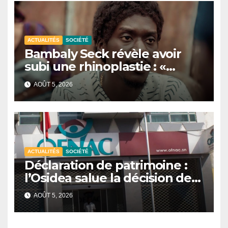
ACTUALITÉS
SOCIÉTÉ
Bambaly Seck révèle avoir
subi une rhinoplastie : «
J’assume ce choix »
AOÛT 5, 2026
ACTUALITÉS
SOCIÉTÉ
Déclaration de patrimoine :
l’Osidea salue la décision de
l’Ofnac de publier la liste des
AOÛT 5, 2026
assujettis.