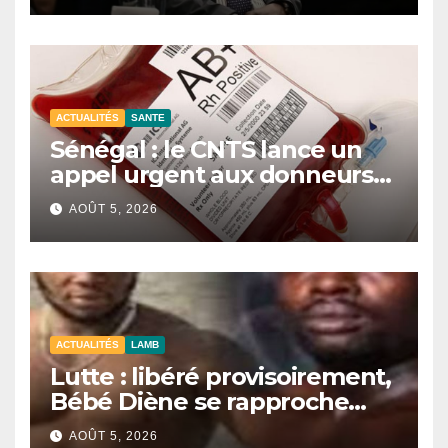
ACTUALITÉS
SANTE
Sénégal : le CNTS lance un
appel urgent aux donneurs
face à une pénurie de sang.
AOÛT 5, 2026
ACTUALITÉS
LAMB
Lutte : libéré provisoirement,
Bébé Diène se rapproche
d’un combat contre Zarco.
AOÛT 5, 2026