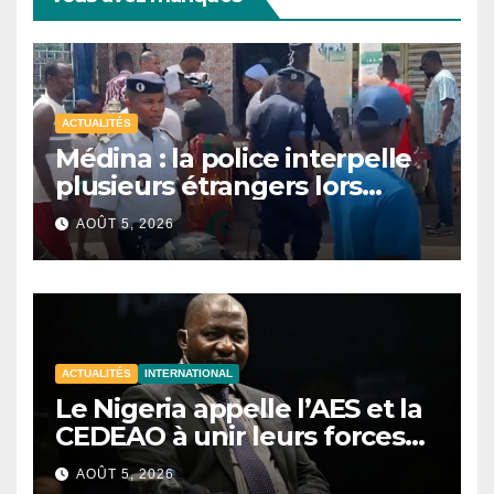
ACTUALITÉS
Médina : la police interpelle
plusieurs étrangers lors
d’une opération de
AOÛT 5, 2026
sécurisation
ACTUALITÉS
INTERNATIONAL
Le Nigeria appelle l’AES et la
CEDEAO à unir leurs forces
contre le terrorisme
AOÛT 5, 2026