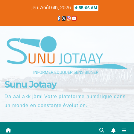
Skip
jeu. Août 6th, 2026
4:55:07 AM
to
content
Sunu Jotaay
Dalaal akk jàm! Votre plateforme numérique dans
un monde en constante évolution.