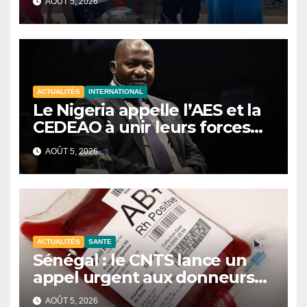
AOÛT 5, 2026
ACTUALITÉS
INTERNATIONAL
Le Nigeria appelle l’AES et la
CEDEAO à unir leurs forces
contre le terrorisme
AOÛT 5, 2026
ACTUALITÉS
SANTE
Sénégal : le CNTS lance un
appel urgent aux donneurs
face à une pénurie de sang.
AOÛT 5, 2026