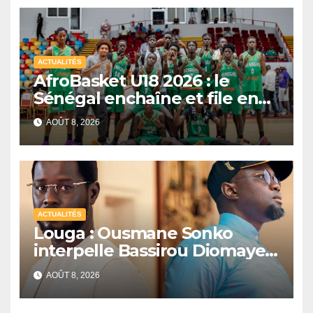
ACTUALITÉS
AfroBasket U18 2026 : le
Sénégal enchaîne et file en
quarts de finale
AOÛT 8, 2026
ACTUALITÉS
Louga : Ousmane Sonko
interpelle Bassirou Diomaye
Faye sur la date des élections
AOÛT 8, 2026
locales