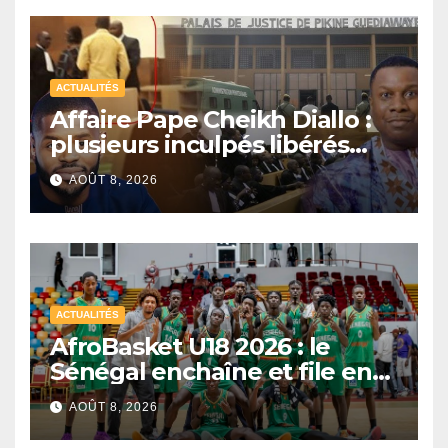
ACTUALITÉS
Affaire Pape Cheikh Diallo :
plusieurs inculpés libérés
après un non-lieu partiel
AOÛT 8, 2026
ACTUALITÉS
AfroBasket U18 2026 : le
Sénégal enchaîne et file en
quarts de finale
AOÛT 8, 2026