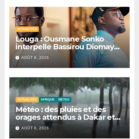
ACTUALITÉS
Louga : Ousmane Sonko
interpelle Bassirou Diomaye
Faye sur la date des élections
AOÛT 8, 2026
locales
ACTUALITÉS
AFRIQUE
METEO
Météo : des pluies et des
orages attendus à Dakar et
dans plusieurs localités ce
AOÛT 8, 2026
samedi