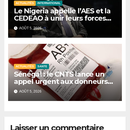
ACTUALITÉS
INTERNATIONAL
Le Nigeria appelle l’AES et la
CEDEAO à unir leurs forces
contre le terrorisme
AOÛT 5, 2026
ACTUALITÉS
SANTE
Sénégal : le CNTS lance un
appel urgent aux donneurs
face à une pénurie de sang.
AOÛT 5, 2026
Laisser un commentaire