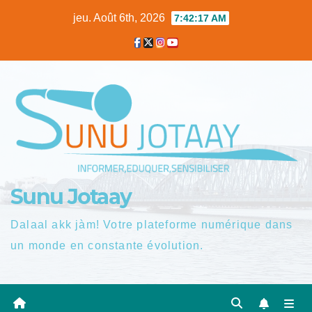
Skip
jeu. Août 6th, 2026
7:42:17 AM
to
content
Sunu Jotaay
Dalaal akk jàm! Votre plateforme numérique dans
un monde en constante évolution.