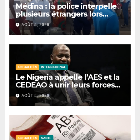
Médina : la police interpelle
plusieurs étrangers lors
d’une opération de
AOÛT 5, 2026
sécurisation
ACTUALITÉS
INTERNATIONAL
Le Nigeria appelle l’AES et la
CEDEAO à unir leurs forces
contre le terrorisme
AOÛT 5, 2026
ACTUALITÉS
SANTE