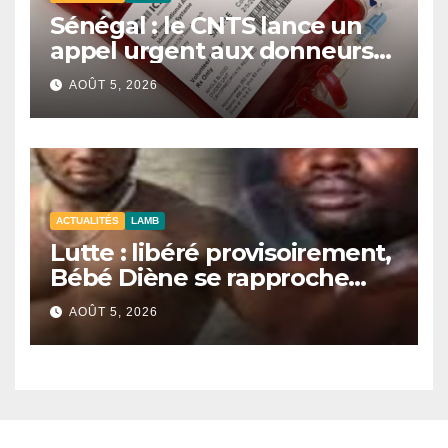
Sénégal : le CNTS lance un
appel urgent aux donneurs
face à une pénurie de sang.
AOÛT 5, 2026
ACTUALITÉS
LAMB
Lutte : libéré provisoirement,
Bébé Diène se rapproche
d’un combat contre Zarco.
AOÛT 5, 2026