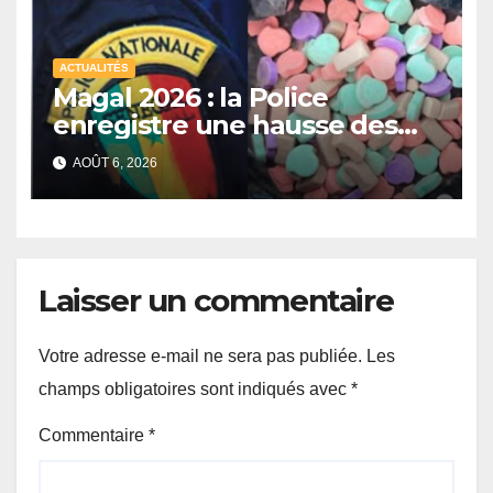
ACTUALITÉS
Magal 2026 : la Police
enregistre une hausse des
saisies de drogues de
AOÛT 6, 2026
synthèse malgré un recul de
certains stupéfiants
Laisser un commentaire
Votre adresse e-mail ne sera pas publiée.
Les
champs obligatoires sont indiqués avec
*
Commentaire
*