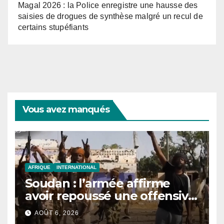
Magal 2026 : la Police enregistre une hausse des
saisies de drogues de synthèse malgré un recul de
certains stupéfiants
Vous avez manqués
AFRIQUE
INTERNATIONAL
Soudan : l’armée affirme
avoir repoussé une offensive
des FSR au Darfour
AOÛT 6, 2026
occidental