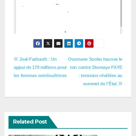
Navigation
Joal-Fadiouth : Un
Ousmane Sonko hausse le
appui de 170 millions pour
ton contre Diomaye FAYE
de
les femmes ostréicultrices
: tensions révélées au
l’article
sommet de l’État
Related Post