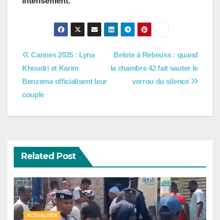
intensément.
Navigation
Cannes 2025 : Lyna
Belote à Rebeuss : quand
Khoudri et Karim
la chambre 42 fait sauter le
de
Benzema officialisent leur
verrou du silence
l’article
couple
Related Post
ACTUALITÉS