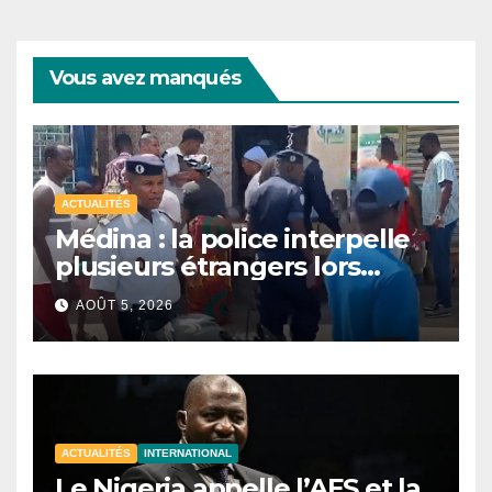
Vous avez manqués
ACTUALITÉS
Médina : la police interpelle
plusieurs étrangers lors
d’une opération de
AOÛT 5, 2026
sécurisation
ACTUALITÉS
INTERNATIONAL
Le Nigeria appelle l’AES et la