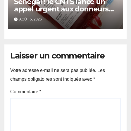
Sénégal : le CNTS lance un
appel urgent aux donneurs
face à une pénurie de sang.
AOÛT 5, 2026
Laisser un commentaire
Votre adresse e-mail ne sera pas publiée.
Les
champs obligatoires sont indiqués avec
*
Commentaire
*