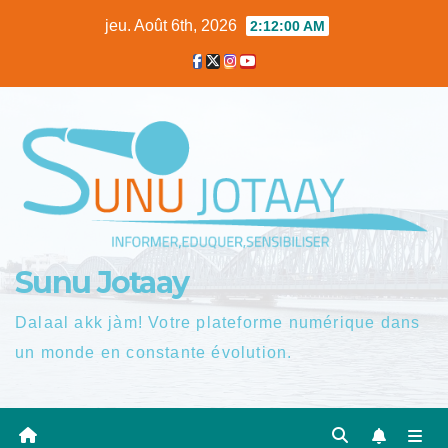
Skip
jeu. Août 6th, 2026
2:12:00 AM
to
content
Sunu Jotaay
Dalaal akk jàm! Votre plateforme numérique dans
un monde en constante évolution.