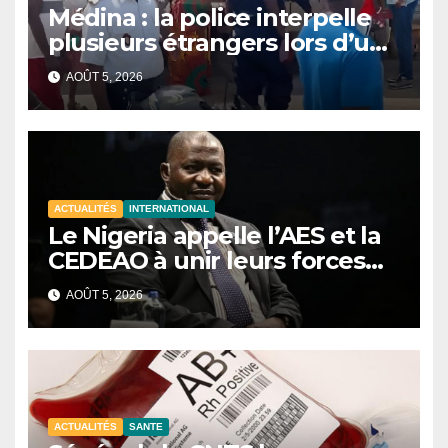
Médina : la police interpelle
plusieurs étrangers lors d’une
opération de sécurisation
AOÛT 5, 2026
ACTUALITÉS
INTERNATIONAL
Le Nigeria appelle l’AES et la
CEDEAO à unir leurs forces
contre le terrorisme
AOÛT 5, 2026
ACTUALITÉS
SANTE