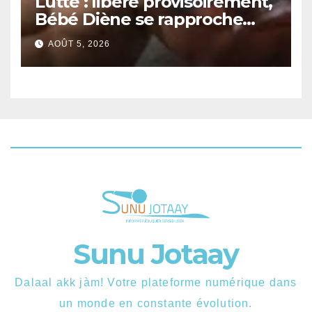
Lutte : libéré provisoirement,
Bébé Diène se rapproche
d’un combat contre Zarco.
AOÛT 5, 2026
Sunu Jotaay
Dalaal akk jàm! Votre plateforme numérique dans
un monde en constante évolution.