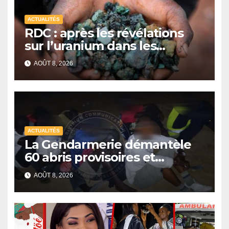
ACTUALITÉS
RDC : après les révélations
sur l’uranium dans les
exportations de cobalt,
AOÛT 8, 2026
Kinshasa lance une
campagne de vérification
ACTUALITÉS
La Gendarmerie démantèle
60 abris provisoires et
interpelle 27 personnes
AOÛT 8, 2026