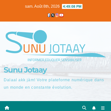
Skip
sam. Août 8th, 2026
4:49:09 PM
to
content
Sunu Jotaay
Dalaal akk jàm! Votre plateforme numérique dans
un monde en constante évolution.