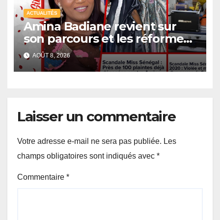
ACTUALITÉS
Amina Badiane revient sur
son parcours et les réformes
de Miss Sénégal
AOÛT 8, 2026
Laisser un commentaire
Votre adresse e-mail ne sera pas publiée.
Les
champs obligatoires sont indiqués avec
*
Commentaire
*