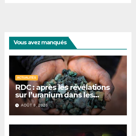
Vous avez manqués
ACTUALITÉS
RDC : après les révélations
sur l’uranium dans les
exportations de cobalt,
AOÛT 8, 2026
Kinshasa lance une
campagne de vérification