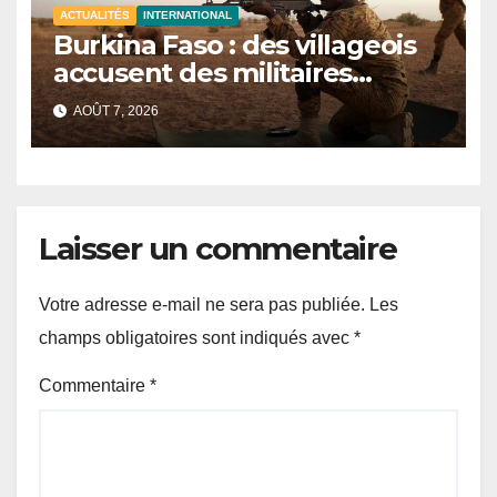
ACTUALITÉS
INTERNATIONAL
Burkina Faso : des villageois
accusent des militaires
d’avoir tué au moins 48 civils
AOÛT 7, 2026
après une attaque terroriste
Laisser un commentaire
Votre adresse e-mail ne sera pas publiée.
Les
champs obligatoires sont indiqués avec
*
Commentaire
*