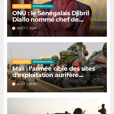
ACTUALITÉS
INTERNATIONAL
ONU : le Sénégalais Djibril
Diallo nommé chef de
cabinet du président de la
AOÛT 7, 2026
81e Assemblée générale.
ACTUALITÉS
INTERNATIONAL
Mali : l’armée cible des sites
d’exploitation aurifère
clandestine attribués à des
AOÛT 7, 2026
groupes armés