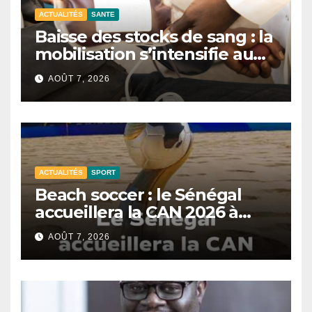
ACTUALITÉS
SANTE
Baisse des stocks de sang : la
mobilisation s’intensifie au
CNTS de Dakar.
AOÛT 7, 2026
ACTUALITÉS
SPORT
Beach soccer : le Sénégal
accueillera la CAN 2026 à
Dakar.
AOÛT 7, 2026