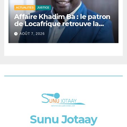
ACTUALITÉS
JUSTICE
Affaire Khadim Ba : le patron
de Locafrique retrouve la
liberté.
AOÛT 7, 2026
Sunu Jotaay