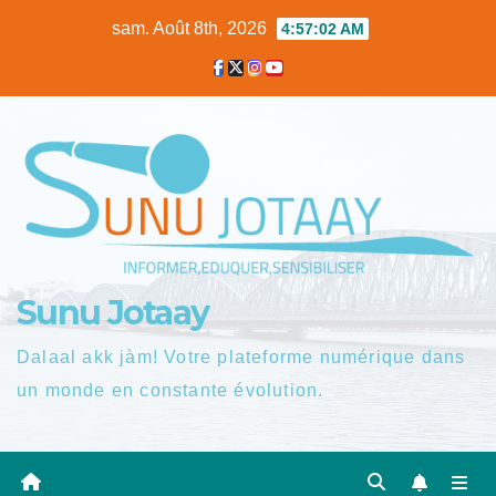
Skip
sam. Août 8th, 2026
4:57:03 AM
to
content
Sunu Jotaay
Dalaal akk jàm! Votre plateforme numérique dans
un monde en constante évolution.