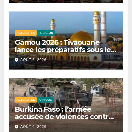
d’enquête à l’ordre du jour.
ACTUALITÉS
RELIGION
Gamou 2026 : Tivaouane
lance les préparatifs sous le
signe de l’unité et du Tawhid.
AOÛT 6, 2026
ACTUALITÉS
AFRIQUE
Burkina Faso : l’armée
accusée de violences contre
des civils après une attaque
AOÛT 6, 2026
jihadiste.