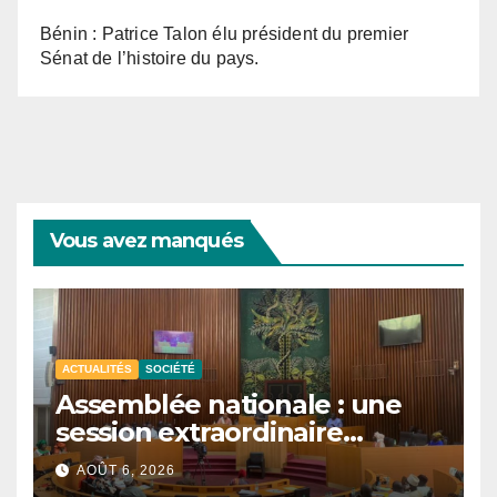
Bénin : Patrice Talon élu président du premier
Sénat de l’histoire du pays.
Vous avez manqués
ACTUALITÉS
SOCIÉTÉ
Assemblée nationale : une
session extraordinaire
convoquée le 10 août avec
AOÛT 6, 2026
plusieurs commissions