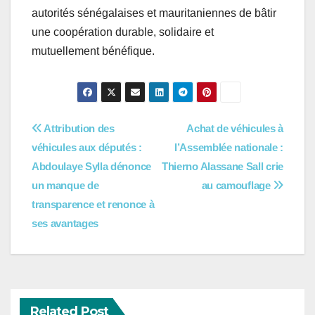
autorités sénégalaises et mauritaniennes de bâtir
une coopération durable, solidaire et
mutuellement bénéfique.
Navigation
Attribution des
Achat de véhicules à
véhicules aux députés :
l’Assemblée nationale :
de
Abdoulaye Sylla dénonce
Thierno Alassane Sall crie
l’article
un manque de
au camouflage
transparence et renonce à
ses avantages
Related Post