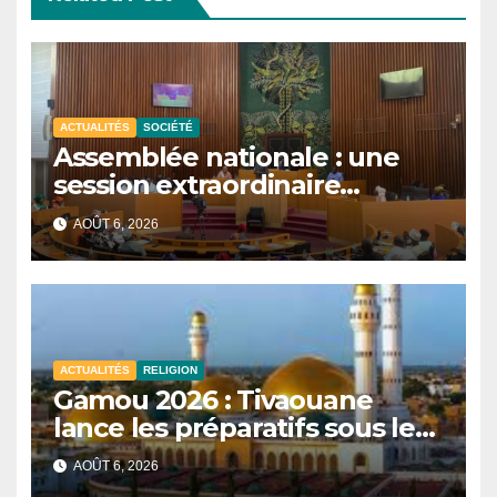
ACTUALITÉS
SOCIÉTÉ
Assemblée nationale : une
session extraordinaire
convoquée le 10 août avec
AOÛT 6, 2026
plusieurs commissions
d’enquête à l’ordre du jour.
ACTUALITÉS
RELIGION
Gamou 2026 : Tivaouane
lance les préparatifs sous le
signe de l’unité et du Tawhid.
AOÛT 6, 2026