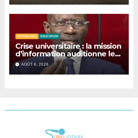
ACTUALITÉS
EDUCATION
Crise universitaire : la mission
d’information auditionne le
ministre Boubacar Camara.
AOÛT 6, 2026