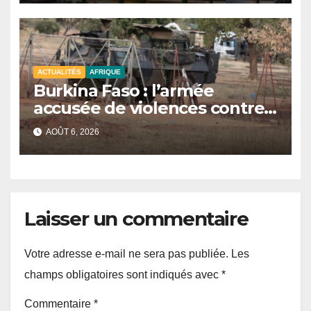
ACTUALITÉS
AFRIQUE
Burkina Faso : l’armée
accusée de violences contre
des civils après une attaque
AOÛT 6, 2026
jihadiste.
Laisser un commentaire
Votre adresse e-mail ne sera pas publiée.
Les
champs obligatoires sont indiqués avec
*
Commentaire
*