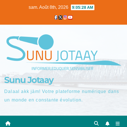
Skip
sam. Août 8th, 2026
9:05:29 AM
to
content
Sunu Jotaay
Dalaal akk jàm! Votre plateforme numérique dans
un monde en constante évolution.