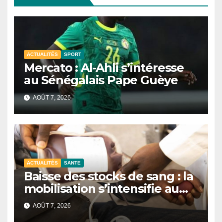
ACTUALITÉS
SPORT
Mercato : Al-Ahli s’intéresse
au Sénégalais Pape Guèye
AOÛT 7, 2026
ACTUALITÉS
SANTE
Baisse des stocks de sang : la
mobilisation s’intensifie au
CNTS de Dakar.
AOÛT 7, 2026