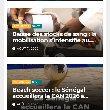
ACTUALITÉS
SANTE
Baisse des stocks de sang : la
mobilisation s’intensifie au
CNTS de Dakar.
AOÛT 7, 2026
ACTUALITÉS
SPORT
Beach soccer : le Sénégal
accueillera la CAN 2026 à
Dakar.
AOÛT 7, 2026