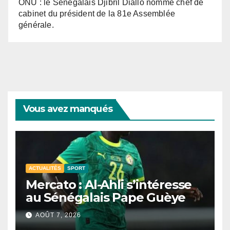
ONU : le Sénégalais Djibril Diallo nommé chef de
cabinet du président de la 81e Assemblée
générale.
Vous avez manqués
ACTUALITÉS
SPORT
Mercato : Al-Ahli s’intéresse
au Sénégalais Pape Guèye
AOÛT 7, 2026