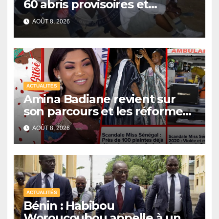
60 abris provisoires et
interpelle 27 personnes
AOÛT 8, 2026
ACTUALITÉS
Amina Badiane revient sur
son parcours et les réformes
de Miss Sénégal
AOÛT 8, 2026
ACTUALITÉS
Bénin : Habibou
Woroucoubou appelle à un