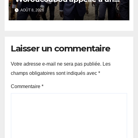
retour du pluralisme avec le
AOÛT 8, 2026
Sénat
Laisser un commentaire
Votre adresse e-mail ne sera pas publiée.
Les
champs obligatoires sont indiqués avec
*
Commentaire
*