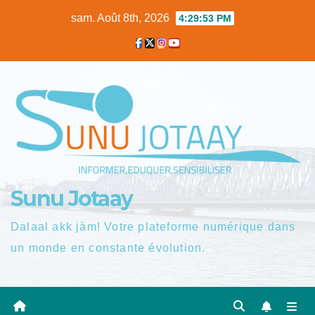
Skip
sam. Août 8th, 2026
4:29:54 PM
to
content
Sunu Jotaay
Dalaal akk jàm! Votre plateforme numérique dans
un monde en constante évolution.