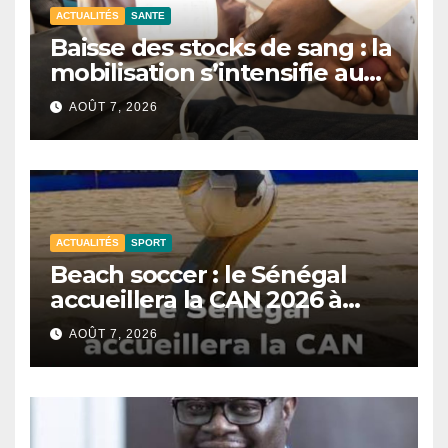
ACTUALITÉS
SANTE
Baisse des stocks de sang : la
mobilisation s’intensifie au
CNTS de Dakar.
AOÛT 7, 2026
ACTUALITÉS
SPORT
Beach soccer : le Sénégal
accueillera la CAN 2026 à
Dakar.
AOÛT 7, 2026