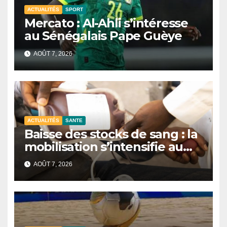
ACTUALITÉS
SPORT
Mercato : Al-Ahli s’intéresse
au Sénégalais Pape Guèye
AOÛT 7, 2026
ACTUALITÉS
SANTE
Baisse des stocks de sang : la
mobilisation s’intensifie au
CNTS de Dakar.
AOÛT 7, 2026