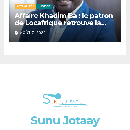
ACTUALITÉS
JUSTICE
Affaire Khadim Ba : le patron
de Locafrique retrouve la
liberté.
AOÛT 7, 2026
Sunu Jotaay