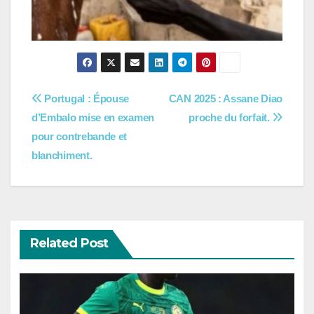
Navigation
Portugal : Épouse
CAN 2025 : Assane Diao
d’Embalo mise en examen
proche du forfait.
de
pour contrebande et
l’article
blanchiment.
Related Post