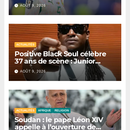
une saison
AOÛT 9, 2026
ACTUALITÉS
Positive Black Soul célèbre
37 ans de scène : Junior
Awadi face à un héritage
AOÛT 9, 2026
générationnel
ACTUALITÉS
AFRIQUE
RELIGION
Soudan : le pape Léon XIV
appelle à l’ouverture de