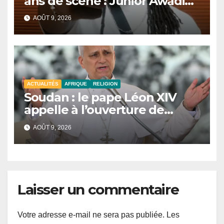
ans de scène : Junior Awadi
face à un héritage
AOÛT 9, 2026
générationnel
ACTUALITÉS
AFRIQUE
RELIGION
Soudan : le pape Léon XIV
appelle à l’ouverture de
couloirs humanitaires
AOÛT 9, 2026
Laisser un commentaire
Votre adresse e-mail ne sera pas publiée.
Les