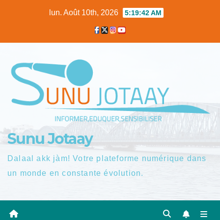
Skip
lun. Août 10th, 2026
5:19:43 AM
to
content
Sunu Jotaay
Dalaal akk jàm! Votre plateforme numérique dans
un monde en constante évolution.