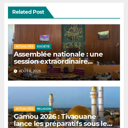
Related Post
ACTUALITÉS
SOCIÉTÉ
Assemblée nationale : une
session extraordinaire
convoquée le 10 août avec
AOÛT 6, 2026
plusieurs commissions
d’enquête à l’ordre du jour.
ACTUALITÉS
RELIGION
Gamou 2026 : Tivaouane
lance les préparatifs sous le