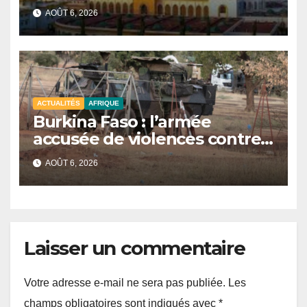
signe de l’unité et du Tawhid.
AOÛT 6, 2026
ACTUALITÉS
AFRIQUE
Burkina Faso : l’armée
accusée de violences contre
des civils après une attaque
AOÛT 6, 2026
jihadiste.
Laisser un commentaire
Votre adresse e-mail ne sera pas publiée.
Les
champs obligatoires sont indiqués avec
*