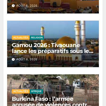
convoquée le 10 août avec
AOÛT 6, 2026
plusieurs commissions
d’enquête à l’ordre du jour.
ACTUALITÉS
RELIGION
Gamou 2026 : Tivaouane
lance les préparatifs sous le
signe de l’unité et du Tawhid.
AOÛT 6, 2026
ACTUALITÉS
AFRIQUE
Burkina Faso : l’armée
accusée de violences contre