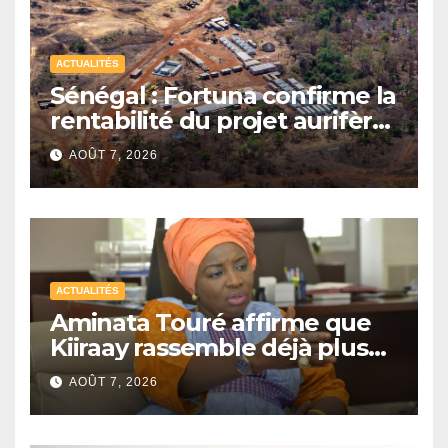
ACTUALITÉS
Sénégal : Fortuna confirme la
rentabilité du projet aurifère
Diamba Sud à Kédougou
AOÛT 7, 2026
ACTUALITÉS
Aminata Touré affirme que
Kiiraay rassemble déjà plus
de la moitié des maires du
AOÛT 7, 2026
Sénégal