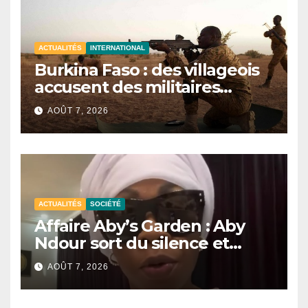
ACTUALITÉS
INTERNATIONAL
Burkina Faso : des villageois
accusent des militaires
d’avoir tué au moins 48 civils
AOÛT 7, 2026
après une attaque terroriste
ACTUALITÉS
SOCIÉTÉ
Affaire Aby’s Garden : Aby
Ndour sort du silence et
apporte des précisions sur la
AOÛT 7, 2026
procédure judiciaire