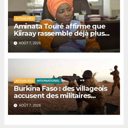
ACTUALITÉS
Aminata Touré affirme que
Kiiraay rassemble déjà plus
de la moitié des maires du
AOÛT 7, 2026
Sénégal
ACTUALITÉS
INTERNATIONAL
Burkina Faso : des villageois
accusent des militaires
d’avoir tué au moins 48 civils
AOÛT 7, 2026
après une attaque terroriste