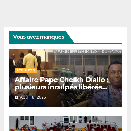
Vous avez manqués
ACTUALITÉS
Affaire Pape Cheikh Diallo :
plusieurs inculpés libérés
après un non-lieu partiel
AOÛT 8, 2026