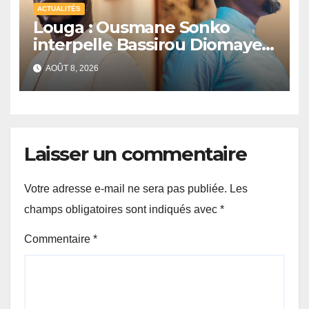
ACTUALITÉS
Louga : Ousmane Sonko
interpelle Bassirou Diomaye
Faye sur la date des élections
AOÛT 8, 2026
locales
Laisser un commentaire
Votre adresse e-mail ne sera pas publiée.
Les
champs obligatoires sont indiqués avec
*
Commentaire
*