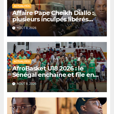
ACTUALITÉS
Affaire Pape Cheikh Diallo :
plusieurs inculpés libérés
après un non-lieu partiel
AOÛT 8, 2026
ACTUALITÉS
AfroBasket U18 2026 : le
Sénégal enchaîne et file en
quarts de finale
AOÛT 8, 2026