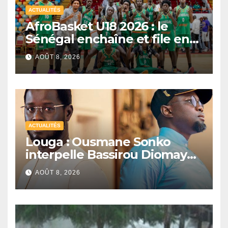
ACTUALITÉS
AfroBasket U18 2026 : le
Sénégal enchaîne et file en
quarts de finale
AOÛT 8, 2026
ACTUALITÉS
Louga : Ousmane Sonko
interpelle Bassirou Diomaye
Faye sur la date des élections
AOÛT 8, 2026
locales