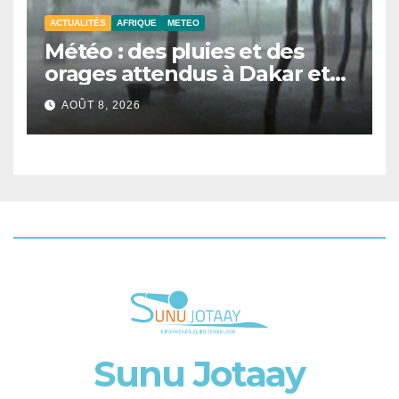
ACTUALITÉS
AFRIQUE
METEO
Météo : des pluies et des
orages attendus à Dakar et
dans plusieurs localités ce
AOÛT 8, 2026
samedi
Sunu Jotaay