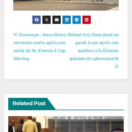
Navigation
Oussouye : deux élèves
Abdoul Aziz Diop placé en
retrouvés morts après une
garde à vue après son
de
sortie de fin d’année à Cap
audition à la Division
l’article
Skirring
spéciale de cybersécurité
Related Post