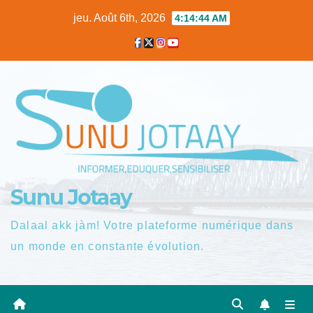
Skip
jeu. Août 6th, 2026
4:14:45 AM
to
content
Sunu Jotaay
Dalaal akk jàm! Votre plateforme numérique dans
un monde en constante évolution.