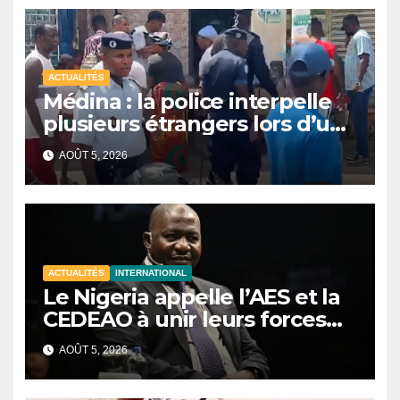
ACTUALITÉS
Médina : la police interpelle
plusieurs étrangers lors d’une
opération de sécurisation
AOÛT 5, 2026
ACTUALITÉS
INTERNATIONAL
Le Nigeria appelle l’AES et la
CEDEAO à unir leurs forces
contre le terrorisme
AOÛT 5, 2026