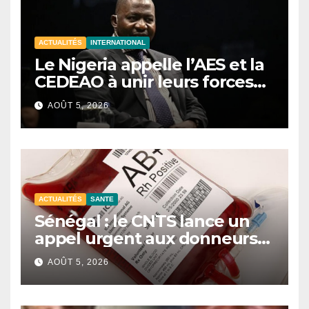
ACTUALITÉS
INTERNATIONAL
Le Nigeria appelle l’AES et la
CEDEAO à unir leurs forces
contre le terrorisme
AOÛT 5, 2026
ACTUALITÉS
SANTE
Sénégal : le CNTS lance un
appel urgent aux donneurs
face à une pénurie de sang.
AOÛT 5, 2026