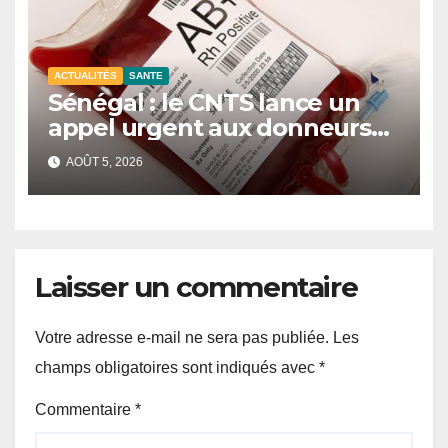
ACTUALITÉS
SANTE
Sénégal : le CNTS lance un
appel urgent aux donneurs
face à une pénurie de sang.
AOÛT 5, 2026
Laisser un commentaire
Votre adresse e-mail ne sera pas publiée.
Les
champs obligatoires sont indiqués avec
*
Commentaire
*