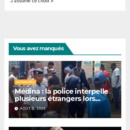
J’assume ce choix »
Vous avez manqués
ACTUALITÉS
Médina : la police interpelle
plusieurs étrangers lors
d’une opération de
AOÛT 5, 2026
sécurisation