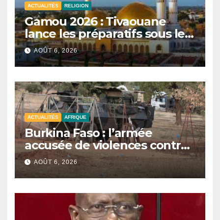
ACTUALITÉS
RELIGION
Gamou 2026 : Tivaouane
lance les préparatifs sous le
signe de l’unité et du Tawhid.
AOÛT 6, 2026
ACTUALITÉS
AFRIQUE
Burkina Faso : l’armée
accusée de violences contre
des civils après une attaque
AOÛT 6, 2026
jihadiste.