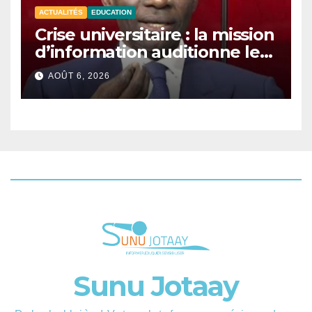
ACTUALITÉS
EDUCATION
Crise universitaire : la mission
d’information auditionne le
ministre Boubacar Camara.
AOÛT 6, 2026
Sunu Jotaay