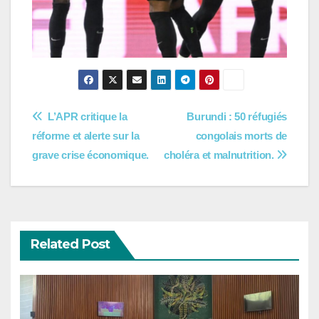
Navigation
L’APR critique la
Burundi : 50 réfugiés
réforme et alerte sur la
congolais morts de
de
grave crise économique.
choléra et malnutrition.
l’article
Related Post