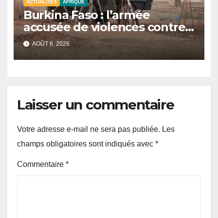
ACTUALITÉS
AFRIQUE
Burkina Faso : l’armée
accusée de violences contre
des civils après une attaque
AOÛT 6, 2026
jihadiste.
Laisser un commentaire
Votre adresse e-mail ne sera pas publiée.
Les
champs obligatoires sont indiqués avec
*
Commentaire
*