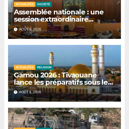
ACTUALITÉS
SOCIÉTÉ
Assemblée nationale : une
session extraordinaire
convoquée le 10 août avec
AOÛT 6, 2026
plusieurs commissions
d’enquête à l’ordre du jour.
ACTUALITÉS
RELIGION
Gamou 2026 : Tivaouane
lance les préparatifs sous le
signe de l’unité et du Tawhid.
AOÛT 6, 2026