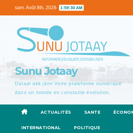
Skip
sam. Août 8th, 2026
1:59:31 AM
to
content
Sunu Jotaay
Dalaal akk jàm! Votre plateforme numérique
dans un monde en constante évolution.
ACTUALITÉS
SANTE
ÉCONOM
INTERNATIONAL
POLITIQUE