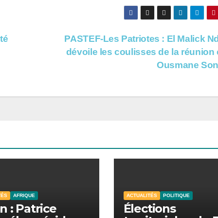
té
PASTEF-Les Patriotes : El Malick N
dévoile les coulisses de la réunion
Ousmane So
TÉS
AFRIQUE
ACTUALITÉS
POLITIQUE
n : Patrice
Élections