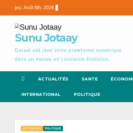
Skip
jeu. Août 6th, 2026
to
content
Sunu Jotaay
Dalaal akk jàm! Votre plateforme numérique
dans un monde en constante évolution.
ACTUALITÉS
SANTE
ÉCONOM
INTERNATIONAL
POLITIQUE
ACTUALITÉS
POLITIQUE