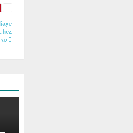
diaye
 chez
nko