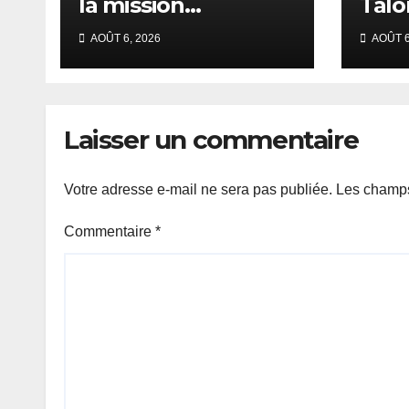
la mission
Talo
d’information
du p
AOÛT 6, 2026
AOÛT 6
auditionne le
de l
ministre Boubacar
pays
Camara.
Laisser un commentaire
Votre adresse e-mail ne sera pas publiée.
Les champs
Commentaire
*