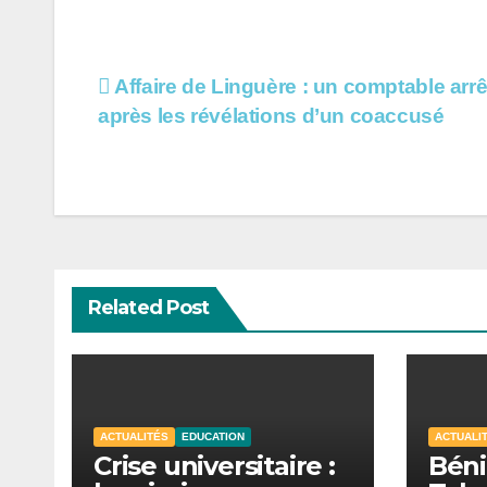
Navigation
Affaire de Linguère : un comptable arrê
après les révélations d’un coaccusé
de
l’article
Related Post
ACTUALITÉS
EDUCATION
ACTUALI
Crise universitaire :
Béni