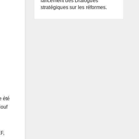
lancement des Dialogues
stratégiques sur les réformes.
e été
iouf
F,