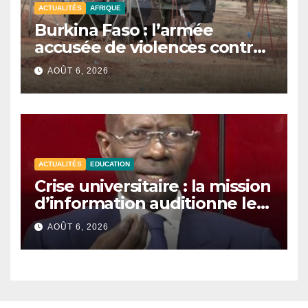
ACTUALITÉS
AFRIQUE
Burkina Faso : l’armée
accusée de violences contre
des civils après une attaque
AOÛT 6, 2026
jihadiste.
ACTUALITÉS
EDUCATION
Crise universitaire : la mission
d’information auditionne le
ministre Boubacar Camara.
AOÛT 6, 2026