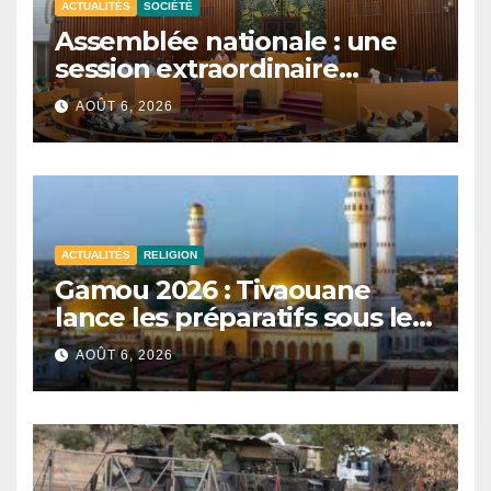
ACTUALITÉS
SOCIÉTÉ
Assemblée nationale : une
session extraordinaire
convoquée le 10 août avec
AOÛT 6, 2026
plusieurs commissions
d’enquête à l’ordre du jour.
ACTUALITÉS
RELIGION
Gamou 2026 : Tivaouane
lance les préparatifs sous le
signe de l’unité et du Tawhid.
AOÛT 6, 2026