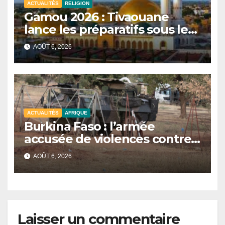
ACTUALITÉS
RELIGION
Gamou 2026 : Tivaouane
lance les préparatifs sous le
signe de l’unité et du Tawhid.
AOÛT 6, 2026
ACTUALITÉS
AFRIQUE
Burkina Faso : l’armée
accusée de violences contre
des civils après une attaque
AOÛT 6, 2026
jihadiste.
Laisser un commentaire