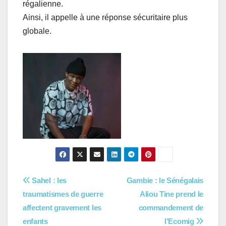
régalienne.
Ainsi, il appelle à une réponse sécuritaire plus
globale.
Navigation
Sahel : les
Gambie : le Sénégalais
traumatismes de guerre
Aliou Tine prend le
de
affectent gravement les
commandement de
l’article
enfants
l’Ecomig