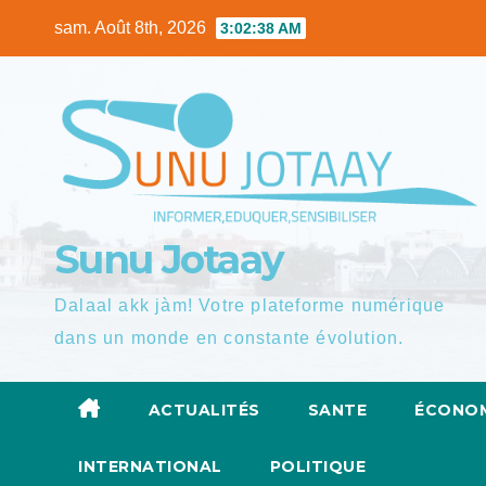
Skip
sam. Août 8th, 2026
3:02:40 AM
to
content
Sunu Jotaay
Dalaal akk jàm! Votre plateforme numérique
dans un monde en constante évolution.
ACTUALITÉS
SANTE
ÉCONOM
INTERNATIONAL
POLITIQUE