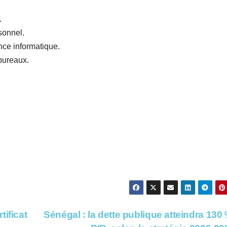
.
sonnel.
nce informatique.
 bureaux.
ificat
Sénégal : la dette publique atteindra 130