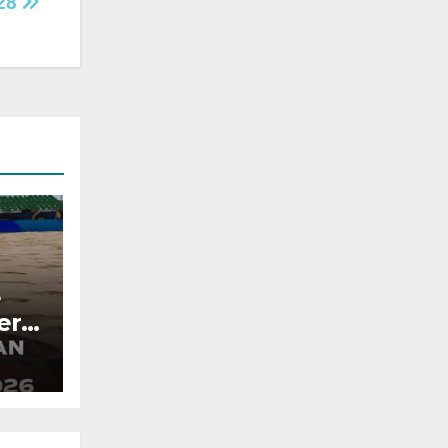
028
e
era