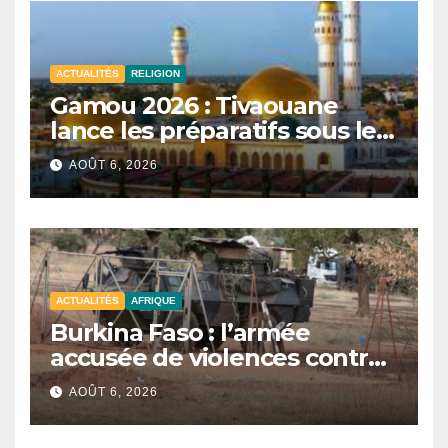
ACTUALITÉS
RELIGION
Gamou 2026 : Tivaouane
lance les préparatifs sous le
signe de l’unité et du Tawhid.
AOÛT 6, 2026
ACTUALITÉS
AFRIQUE
Burkina Faso : l’armée
accusée de violences contre
des civils après une attaque
AOÛT 6, 2026
jihadiste.