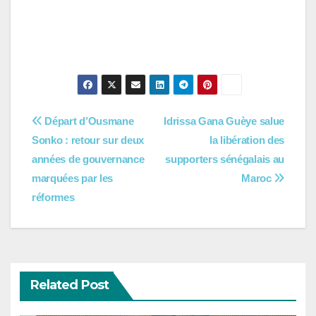
Navigation
Départ d’Ousmane
Idrissa Gana Guèye salue
Sonko : retour sur deux
la libération des
de
années de gouvernance
supporters sénégalais au
l’article
marquées par les
Maroc
réformes
Related Post