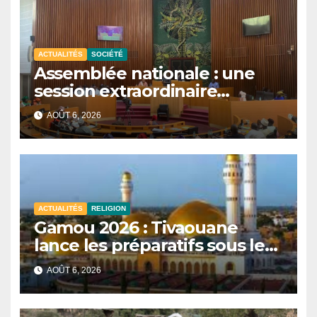
ACTUALITÉS
SOCIÉTÉ
Assemblée nationale : une
session extraordinaire
convoquée le 10 août avec
AOÛT 6, 2026
plusieurs commissions
d’enquête à l’ordre du jour.
ACTUALITÉS
RELIGION
Gamou 2026 : Tivaouane
lance les préparatifs sous le
signe de l’unité et du Tawhid.
AOÛT 6, 2026