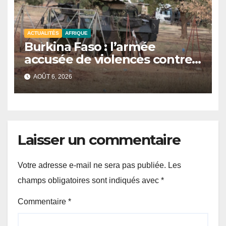
ACTUALITÉS
AFRIQUE
Burkina Faso : l’armée
accusée de violences contre
des civils après une attaque
AOÛT 6, 2026
jihadiste.
Laisser un commentaire
Votre adresse e-mail ne sera pas publiée.
Les
champs obligatoires sont indiqués avec
*
Commentaire
*