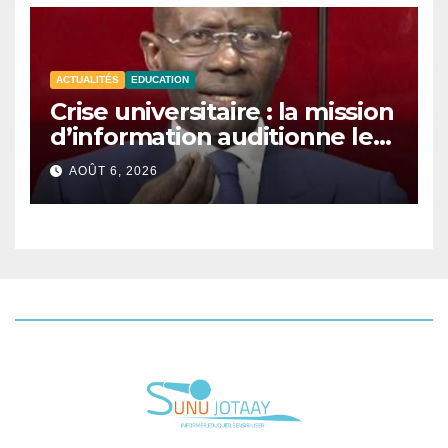
ACTUALITÉS
EDUCATION
Crise universitaire : la mission
d’information auditionne le
ministre Boubacar Camara.
AOÛT 6, 2026