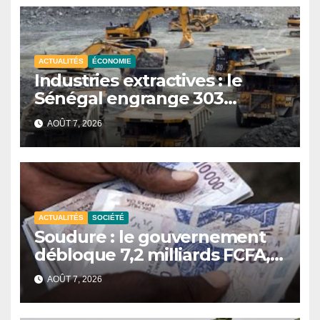
ACTUALITÉS
ÉCONOMIE
Industries extractives : le
Sénégal engrange 303
milliards FCFA de revenus au
AOÛT 7, 2026
premier semestre 2025.
ACTUALITÉS
SOCIÉTÉ
Soudure : le gouvernement
débloque 7,2 milliards FCFA,
chaque ménage bénéficiaire
AOÛT 7, 2026
recevra 135 000 FCFA.