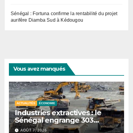
Sénégal : Fortuna confirme la rentabilité du projet
aurifère Diamba Sud à Kédougou
Vous avez manqués
ACTUALITÉS
ÉCONOMIE
Industries extractives : le
Sénégal engrange 303
milliards FCFA de revenus au
AOÛT 7, 2026