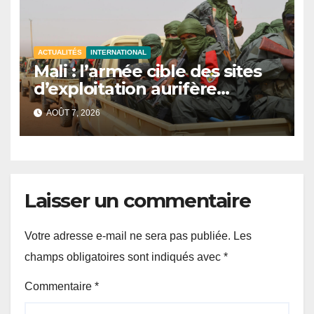
ACTUALITÉS
INTERNATIONAL
Mali : l’armée cible des sites
d’exploitation aurifère
clandestine attribués à des
AOÛT 7, 2026
groupes armés
Laisser un commentaire
Votre adresse e-mail ne sera pas publiée.
Les
champs obligatoires sont indiqués avec
*
Commentaire
*