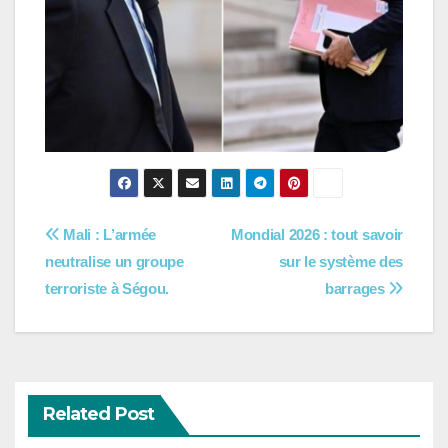
Navigation
Mali : L’armée
Mondial 2026 : tout savoir
neutralise un groupe
sur le système des
de
terroriste à Ségou.
barrages
l’article
Related Post