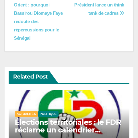
Orient : pourquoi
Président lance un think
de
Bassirou Diomaye Faye
tank de cadres
l’article
redoute des
répercussions pour le
Sénégal
Related Post
ACTUALITÉS
POLITIQUE
Élections territoriales : le FDR
réclame un calendrier
électoral et redoute un