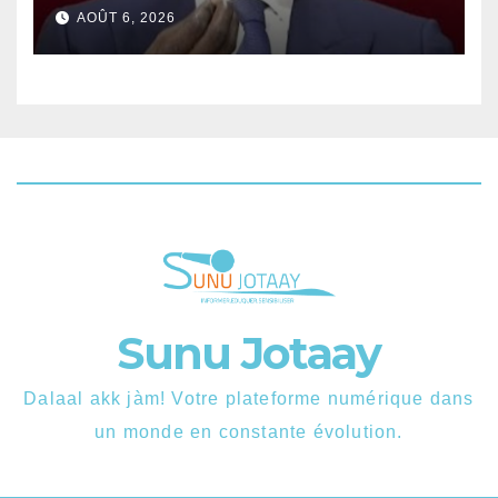
ministre Boubacar Camara.
AOÛT 6, 2026
Sunu Jotaay
Dalaal akk jàm! Votre plateforme numérique dans
un monde en constante évolution.