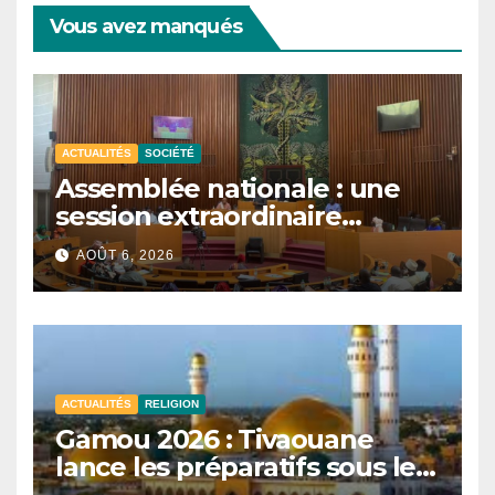
Vous avez manqués
ACTUALITÉS
SOCIÉTÉ
Assemblée nationale : une
session extraordinaire
convoquée le 10 août avec
AOÛT 6, 2026
plusieurs commissions
d’enquête à l’ordre du jour.
ACTUALITÉS
RELIGION
Gamou 2026 : Tivaouane
lance les préparatifs sous le
signe de l’unité et du Tawhid.