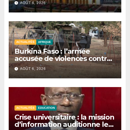
AOÛT 6, 2026
ACTUALITÉS
AFRIQUE
Burkina Faso : l’armée
accusée de violences contre
des civils après une attaque
AOÛT 6, 2026
jihadiste.
ACTUALITÉS
EDUCATION
Crise universitaire : la mission
d’information auditionne le