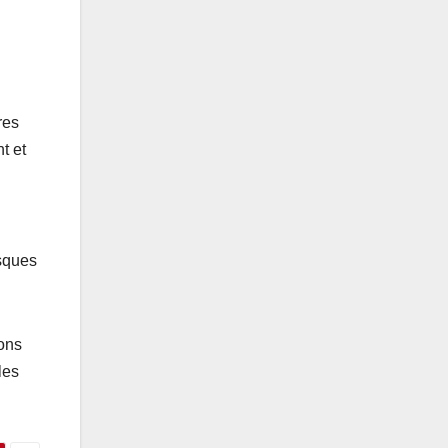
res
t et
isques
ions
les