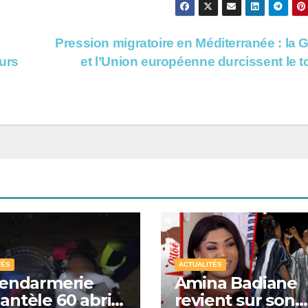
Pression migratoire en Méditerranée : la 
urs
et l’Union européenne durcissent le 
TÉS
ACTUALITÉS
Gendarmerie
Amina Badiane
ntèle 60 abris
revient sur son