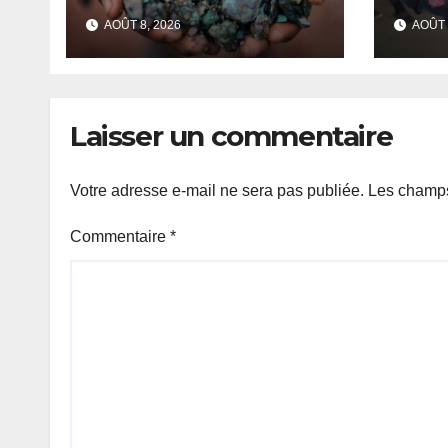
l’uranium dans les
prov
AOÛT 8, 2026
AOÛT 
exportations de
inte
cobalt, Kinshasa
per
lance une
campagne de
Laisser un commentaire
vérification
Votre adresse e-mail ne sera pas publiée.
Les champs
Commentaire
*