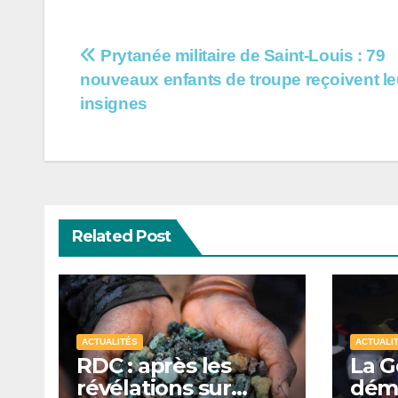
Navigation
Prytanée militaire de Saint-Louis : 79
nouveaux enfants de troupe reçoivent le
de
insignes
l’article
Related Post
ACTUALITÉS
ACTUALI
RDC : après les
La 
révélations sur
déma