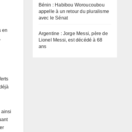
Bénin : Habibou Woroucoubou
appelle à un retour du pluralisme
avec le Sénat
s en
Argentine : Jorge Messi, père de
,
Lionel Messi, est décédé à 68
ans
ferts
 déjà
 ainsi
uant
er