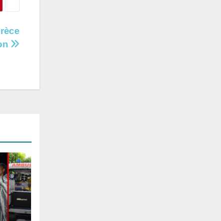
Grèce
ton