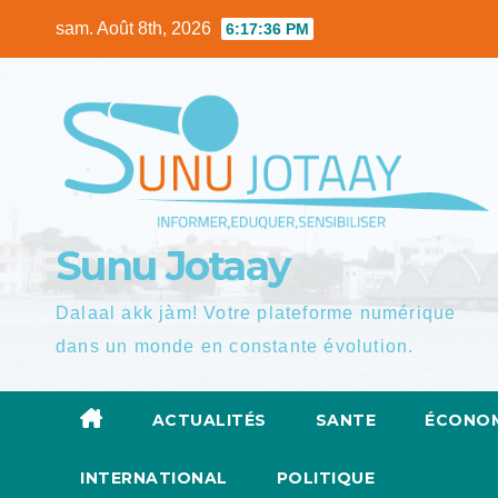
Skip
sam. Août 8th, 2026
6:17:37 PM
to
content
Sunu Jotaay
Dalaal akk jàm! Votre plateforme numérique
dans un monde en constante évolution.
ACTUALITÉS
SANTE
ÉCONOM
INTERNATIONAL
POLITIQUE