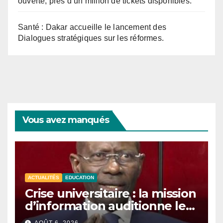
ouverte, près d’un million de tickets disponibles.
Santé : Dakar accueille le lancement des
Dialogues stratégiques sur les réformes.
Vous avez manqués
ACTUALITÉS
EDUCATION
Crise universitaire : la mission
d’information auditionne le
ministre Boubacar Camara.