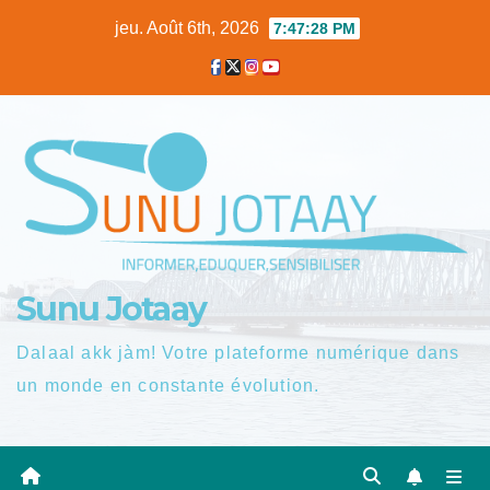
Skip
jeu. Août 6th, 2026
7:47:29 PM
to
content
Sunu Jotaay
Dalaal akk jàm! Votre plateforme numérique dans
un monde en constante évolution.