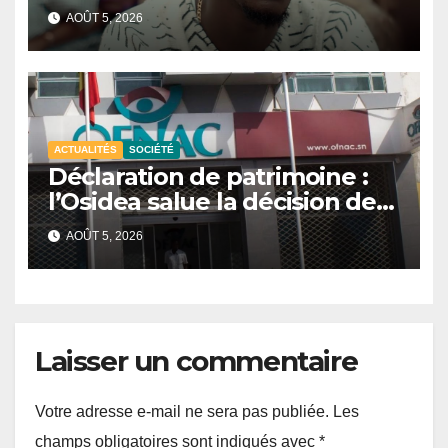
J’assume ce choix »
AOÛT 5, 2026
ACTUALITÉS
SOCIÉTÉ
Déclaration de patrimoine :
l’Osidea salue la décision de
l’Ofnac de publier la liste des
AOÛT 5, 2026
assujettis.
Laisser un commentaire
Votre adresse e-mail ne sera pas publiée.
Les
champs obligatoires sont indiqués avec
*