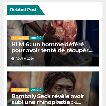
Related Post
ACTUALITÉS
SOCIÉTÉ
HLM 6 : un homme déféré
pour avoir tenté de récupérer
et revendre de la viande
AOÛT 6, 2026
impropre à la consommation
ACTUALITÉS
SOCIÉTÉ
Bambaly Seck révèle avoir
subi une rhinoplastie : «