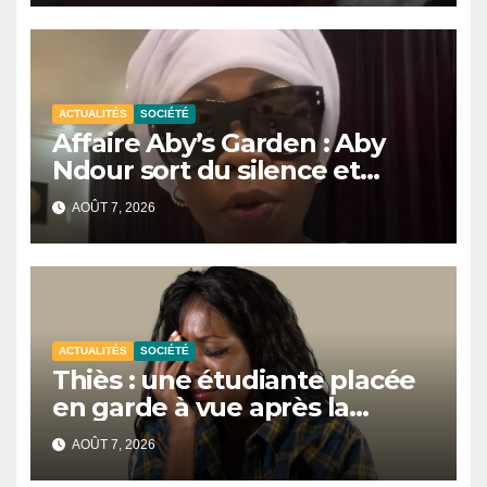
ACTUALITÉS
SOCIÉTÉ
Affaire Aby’s Garden : Aby
Ndour sort du silence et
apporte des précisions sur la
AOÛT 7, 2026
procédure judiciaire
ACTUALITÉS
SOCIÉTÉ
Thiès : une étudiante placée
en garde à vue après la
découverte de deux
AOÛT 7, 2026
nouveau-nés sans vie