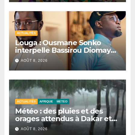
ACTUALITÉS
Louga : Ousmane Sonko
interpelle Bassirou Diomaye
Faye sur la date des élections
AOÛT 8, 2026
locales
ACTUALITÉS
AFRIQUE
METEO
Météo : des pluies et des
orages attendus à Dakar et
dans plusieurs localités ce
AOÛT 8, 2026
samedi