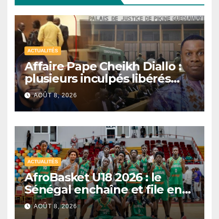
ACTUALITÉS
Affaire Pape Cheikh Diallo :
plusieurs inculpés libérés
après un non-lieu partiel
AOÛT 8, 2026
ACTUALITÉS
AfroBasket U18 2026 : le
Sénégal enchaîne et file en
quarts de finale
AOÛT 8, 2026