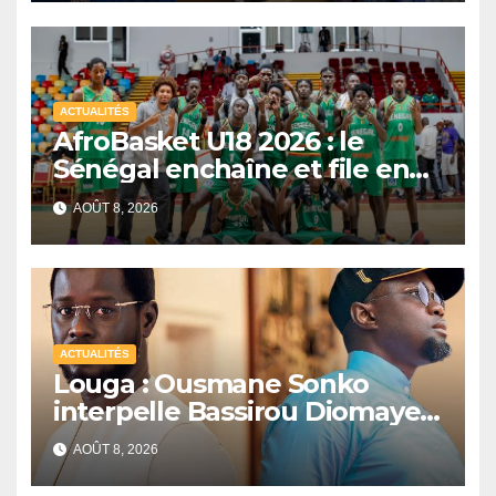
ACTUALITÉS
AfroBasket U18 2026 : le
Sénégal enchaîne et file en
quarts de finale
AOÛT 8, 2026
ACTUALITÉS
Louga : Ousmane Sonko
interpelle Bassirou Diomaye
Faye sur la date des élections
AOÛT 8, 2026
locales