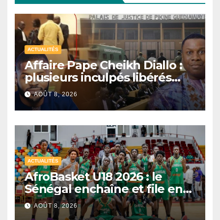
ACTUALITÉS
Affaire Pape Cheikh Diallo :
plusieurs inculpés libérés
après un non-lieu partiel
AOÛT 8, 2026
ACTUALITÉS
AfroBasket U18 2026 : le
Sénégal enchaîne et file en
quarts de finale
AOÛT 8, 2026