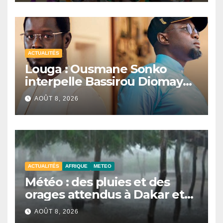
ACTUALITÉS
Louga : Ousmane Sonko
interpelle Bassirou Diomaye
Faye sur la date des élections
AOÛT 8, 2026
locales
ACTUALITÉS
AFRIQUE
METEO
Météo : des pluies et des
orages attendus à Dakar et
dans plusieurs localités ce
AOÛT 8, 2026
samedi