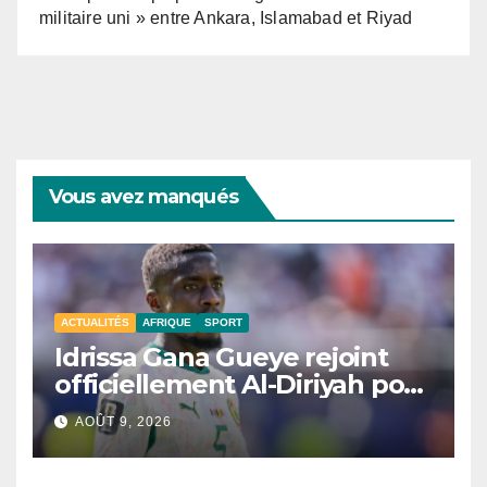
militaire uni » entre Ankara, Islamabad et Riyad
Vous avez manqués
ACTUALITÉS
AFRIQUE
SPORT
Idrissa Gana Gueye rejoint
officiellement Al-Diriyah pour
une saison
AOÛT 9, 2026