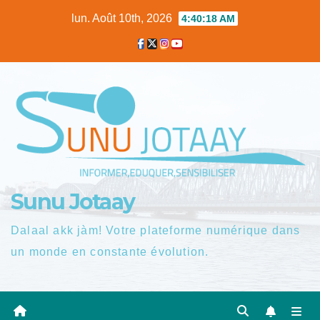
Skip
lun. Août 10th, 2026
4:40:19 AM
to
content
Sunu Jotaay
Dalaal akk jàm! Votre plateforme numérique dans
un monde en constante évolution.