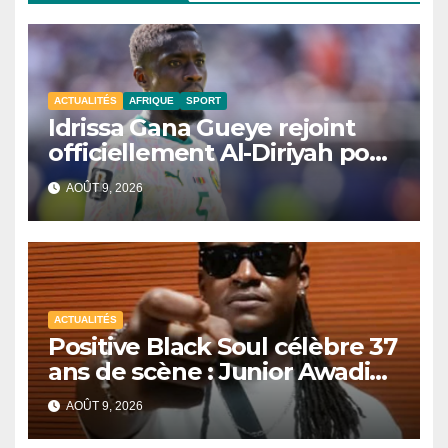
ACTUALITÉS
AFRIQUE
SPORT
Idrissa Gana Gueye rejoint
officiellement Al-Diriyah pour
une saison
AOÛT 9, 2026
ACTUALITÉS
Positive Black Soul célèbre 37
ans de scène : Junior Awadi
face à un héritage
AOÛT 9, 2026
générationnel