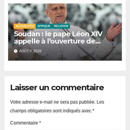
ACTUALITÉS
AFRIQUE
RELIGION
Soudan : le pape Léon XIV
appelle à l’ouverture de
couloirs humanitaires
AOÛT 9, 2026
Laisser un commentaire
Votre adresse e-mail ne sera pas publiée.
Les
champs obligatoires sont indiqués avec
*
Commentaire
*