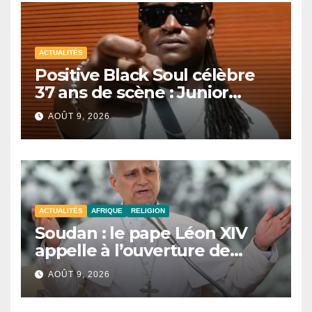
ACTUALITÉS
Positive Black Soul célèbre
37 ans de scène : Junior
Awadi face à un héritage
AOÛT 9, 2026
générationnel
ACTUALITÉS
AFRIQUE
RELIGION
Soudan : le pape Léon XIV
appelle à l’ouverture de
couloirs humanitaires
AOÛT 9, 2026