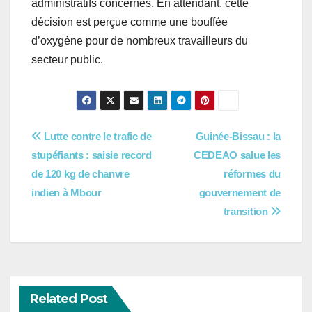
administratifs concernés. En attendant, cette
décision est perçue comme une bouffée
d’oxygène pour de nombreux travailleurs du
secteur public.
Navigation
Lutte contre le trafic de
Guinée-Bissau : la
stupéfiants : saisie record
CEDEAO salue les
de
de 120 kg de chanvre
réformes du
l’article
indien à Mbour
gouvernement de
transition
Related Post