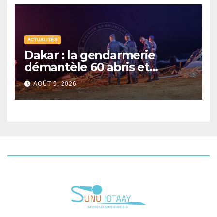
ACTUALITÉS
Dakar : la gendarmerie
démantèle 60 abris et
interpelle 27 personnes
AOÛT 9, 2026