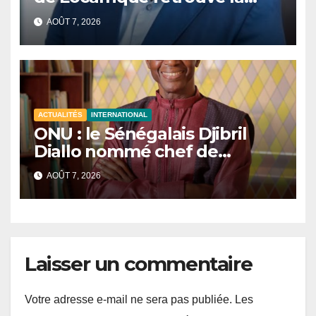
liberté.
AOÛT 7, 2026
ACTUALITÉS
INTERNATIONAL
ONU : le Sénégalais Djibril
Diallo nommé chef de
cabinet du président de la
AOÛT 7, 2026
81e Assemblée générale.
Laisser un commentaire
Votre adresse e-mail ne sera pas publiée.
Les