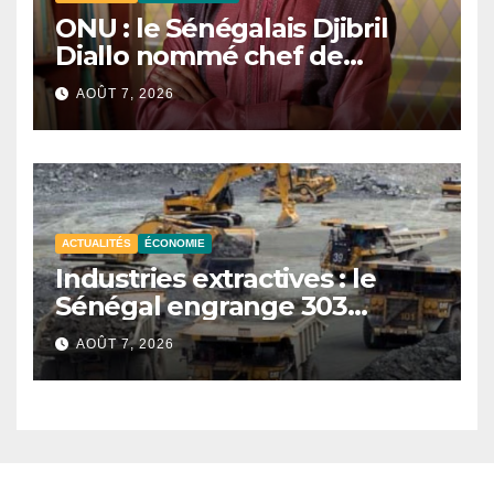
ONU : le Sénégalais Djibril
Diallo nommé chef de
cabinet du président de la
AOÛT 7, 2026
81e Assemblée générale.
ACTUALITÉS
ÉCONOMIE
Industries extractives : le
Sénégal engrange 303
milliards FCFA de revenus au
AOÛT 7, 2026
premier semestre 2025.