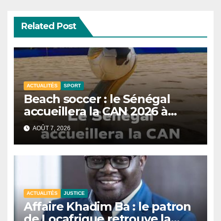
Related Post
ACTUALITÉS
SPORT
Beach soccer : le Sénégal
accueillera la CAN 2026 à
Dakar.
AOÛT 7, 2026
ACTUALITÉS
JUSTICE
Affaire Khadim Ba : le patron
de Locafrique retrouve la