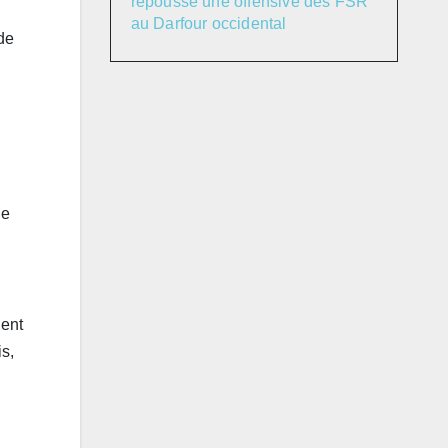
repoussé une offensive des FSR
au Darfour occidental
de
ue
ient
s,