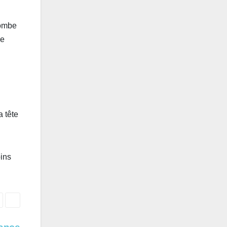
tombe
de
a tête
oins