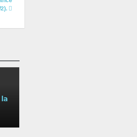
sance
/2).
 la
un
s