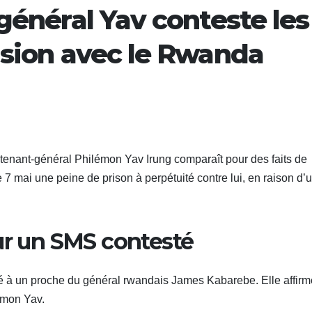
général Yav conteste les
usion avec le Rwanda
utenant-général Philémon Yav Irung comparaît pour des faits de
 7 mai une peine de prison à perpétuité contre lui, en raison d’
ur un SMS contesté
ué à un proche du général rwandais James Kabarebe. Elle affir
émon Yav.