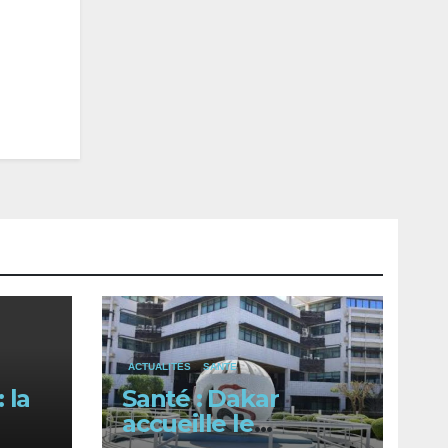
ACTUALITÉS
SANTE
 la
Santé : Dakar
accueille le