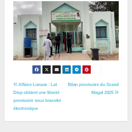
Navigation
Affaire Lonase : Lat
Bilan provisoire du Grand
Diop obtient une liberté
Magal 2025
de
provisoire sous bracelet
l’article
électronique