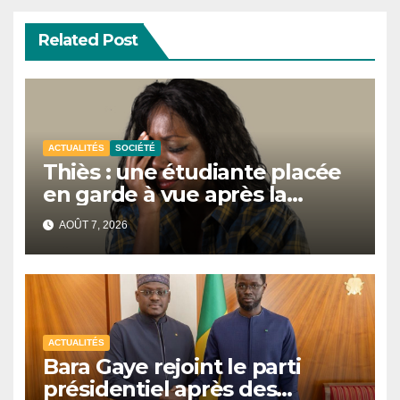
Related Post
ACTUALITÉS
SOCIÉTÉ
Thiès : une étudiante placée
en garde à vue après la
découverte de deux
AOÛT 7, 2026
nouveau-nés sans vie
ACTUALITÉS
Bara Gaye rejoint le parti
présidentiel après des