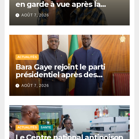
en garde à vue après la
découverte de deux
AOÛT 7, 2026
nouveau-nés sans vie
ACTUALITÉS
Bara Gaye rejoint le parti
présidentiel après des
échanges avec Bassirou
AOÛT 7, 2026
Diomaye Faye
ACTUALITÉS
SANTE
Le Centre national antipoison