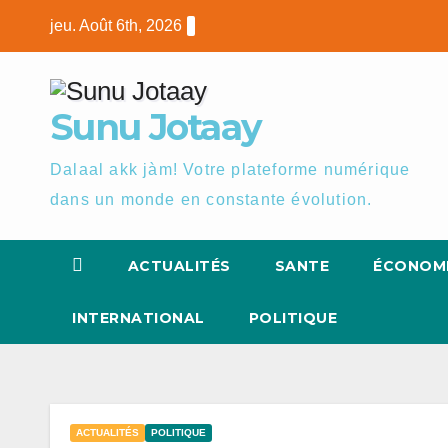
Skip
jeu. Août 6th, 2026
to
content
Sunu Jotaay
Dalaal akk jàm! Votre plateforme numérique
dans un monde en constante évolution.
ACTUALITÉS
SANTE
ÉCONOM
INTERNATIONAL
POLITIQUE
ACTUALITÉS
POLITIQUE