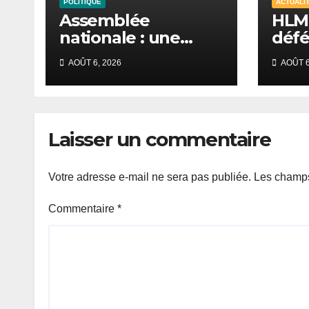
POLITIQUE
ACTUALI
Assemblée
HLM
nationale : une
défé
session
tent
AOÛT 6, 2026
AOÛT 6
extraordinaire
et r
s’ouvre avec onze
vian
textes majeurs à
la 
l’ordre du jour
Laisser un commentaire
Votre adresse e-mail ne sera pas publiée.
Les champs
Commentaire
*