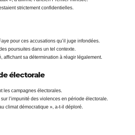
staient strictement confidentielles.
ye pour ces accusations qu’il juge infondées.
 des poursuites dans un tel contexte.
mé, affichant sa détermination à réagir légalement.
de électorale
t les campagnes électorales.
ur l’impunité des violences en période électorale.
u climat démocratique », a-t-il déploré.