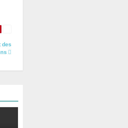
t des
ins