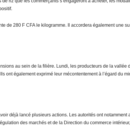
riz que les commerçants s’engageront à acheter, les modalités
sitif.
vente de 280 F CFA le kilogramme. Il accordera également une s
tensions au sein de la filière. Lundi, les producteurs de la vallé
 Ils ont également exprimé leur mécontentement à l’égard du mi
e avoir déjà lancé plusieurs actions. Les autorités ont notamment
 régulation des marchés et de la Direction du commerce intérieur