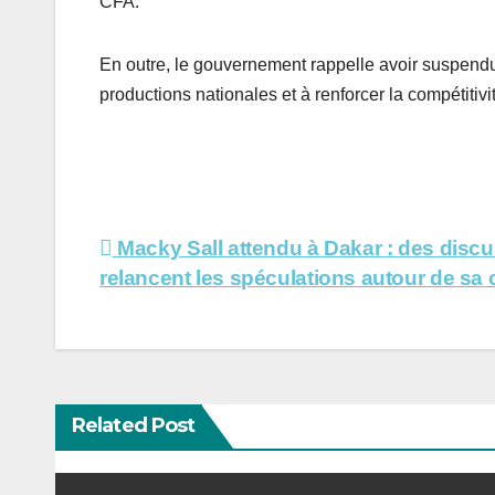
CFA.
En outre, le gouvernement rappelle avoir suspendu
productions nationales et à renforcer la compétitivit
Navigation
Macky Sall attendu à Dakar : des disc
relancent les spéculations autour de sa
de
l’article
Related Post