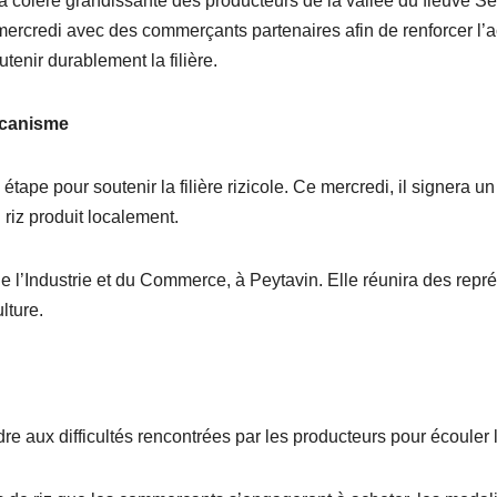
à la colère grandissante des producteurs de la vallée du fleuve
redi avec des commerçants partenaires afin de renforcer l’achat 
tenir durablement la filière.
écanisme
étape pour soutenir la filière rizicole. Ce mercredi, il signe
 riz produit localement.
 l’Industrie et du Commerce, à Peytavin. Elle réunira des repré
lture.
dre aux difficultés rencontrées par les producteurs pour écouler l