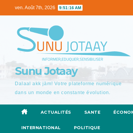
Skip
ven. Août 7th, 2026
9:51:17 AM
to
content
Sunu Jotaay
Dalaal akk jàm! Votre plateforme numérique
dans un monde en constante évolution.
ACTUALITÉS
SANTE
ÉCONOM
INTERNATIONAL
POLITIQUE