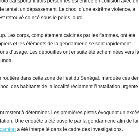
oto transportant trois personnes est entrée en collision avec un
lle tentait un dépassement. Le choc, d’une extrême violence, a
t retrouvé coincé sous le poids lourd.
oup. Les corps, complètement calcinés par les flammes, ont été
piers et les éléments de la gendarmerie se sont rapidement
ions d’usage. Les dépouilles ont ensuite été acheminées vers l
ounda.
té routière dans cette zone de l’est du Sénégal, marquée ces der
hoc, des habitants de la localité réclament l’installation urgente
ent restent à déterminer. Les premières pistes évoquent un excè
lation. Une enquête a été ouverte par la gendarmerie afin de fai
camion
a été interpellé dans le cadre des investigations.