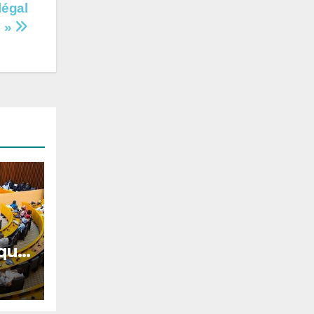
légal
»
oque
ur