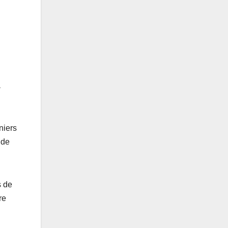
a
niers
 de
s de
re