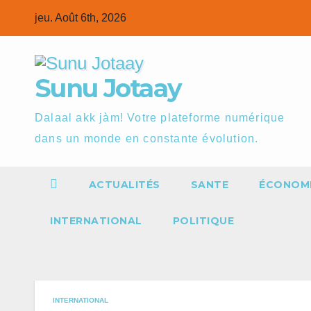
Skip
jeu. Août 6th, 2026
to
content
Sunu Jotaay
Dalaal akk jàm! Votre plateforme numérique
dans un monde en constante évolution.
ACTUALITÉS
SANTE
ÉCONOM
INTERNATIONAL
POLITIQUE
INTERNATIONAL