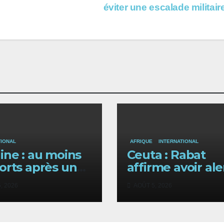
éviter une escalade militair
TIONAL
AFRIQUE
INTERNATIONAL
ine : au moins
Ceuta : Rabat
orts après une
affirme avoir ale
elle vague de
Madrid avant la
, 2026
AOÛT 5, 2026
pes russes sur
vague migratoir
 et sa région