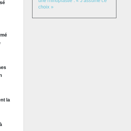
une rhinoplastie : « J’assume ce
isé
choix »
irmé
e
nes
n
nt la
à