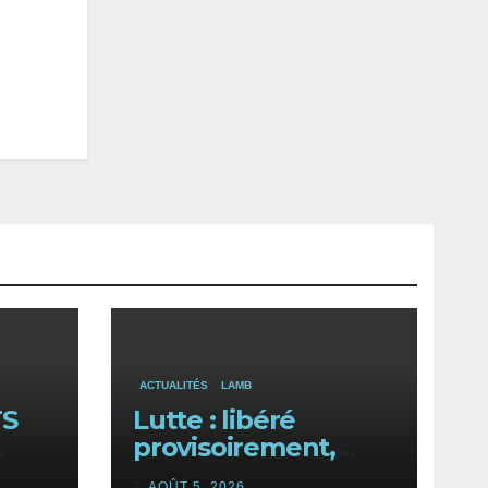
ACTUALITÉS
LAMB
TS
Lutte : libéré
provisoirement,
Bébé Diène se
AOÛT 5, 2026