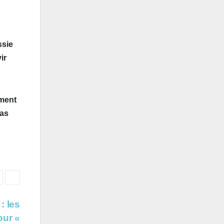
ssie
ir
ement
pas
: les
our «