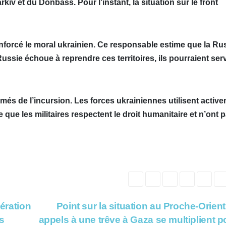
iv et du Donbass. Pour l’instant, la situation sur le front
enforcé le moral ukrainien. Ce responsable estime que la Ru
 Russie échoue à reprendre ces territoires, ils pourraient serv
rmés de l’incursion. Les forces ukrainiennes utilisent activ
ue les militaires respectent le droit humanitaire et n’ont 
bération
Point sur la situation au Proche-Orient 
s
appels à une trêve à Gaza se multiplient p