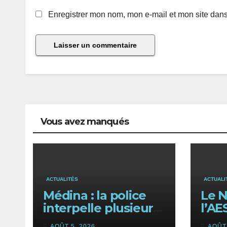
Enregistrer mon nom, mon e-mail et mon site dan
Vous avez manqués
ACTUALITÉS
ACTUALI
Médina : la police
Le N
interpelle plusieurs
l’AE
étrangers lors d’une
unir
AOÛT 5, 2026
AOÛT 