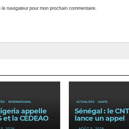
s le navigateur pour mon prochain commentaire.
TÉS
INTERNATIONAL
ACTUALITÉS
SANTE
igeria appelle
Sénégal : le CN
S et la CEDEAO à
lance un appel
 leurs forces
urgent aux
5, 2026
AOÛT 5, 2026